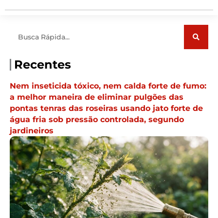
Pesquisar
Recentes
Nem inseticida tóxico, nem calda forte de fumo:
a melhor maneira de eliminar pulgões das
pontas tenras das roseiras usando jato forte de
água fria sob pressão controlada, segundo
jardineiros