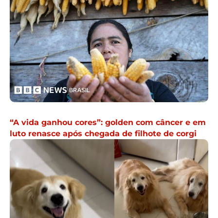
“A vida ganhou cores”: golden com câncer e em
luto renasce após chegada de filhote de corgi