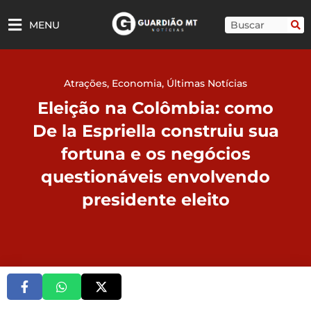
Ir
para
Pesquisar
MENU
o
conteúdo
Atrações
,
Economia
,
Últimas Notícias
Eleição na Colômbia: como
De la Espriella construiu sua
fortuna e os negócios
questionáveis envolvendo
presidente eleito