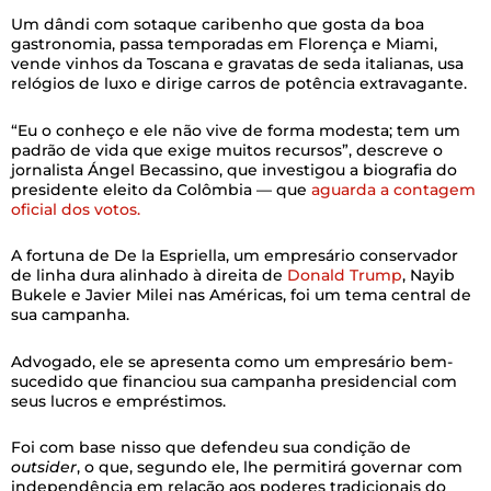
Um dândi com sotaque caribenho que gosta da boa
gastronomia, passa temporadas em Florença e Miami,
vende vinhos da Toscana e gravatas de seda italianas, usa
relógios de luxo e dirige carros de potência extravagante.
“Eu o conheço e ele não vive de forma modesta; tem um
padrão de vida que exige muitos recursos”, descreve o
jornalista Ángel Becassino, que investigou a biografia do
presidente eleito da Colômbia —
que
aguarda a contagem
oficial dos votos.
A fortuna de De la Espriella, um empresário conservador
de linha dura alinhado à direita de
Donald Trump
, Nayib
Bukele e Javier Milei nas Américas, foi um tema central de
sua campanha.
Advogado, ele se apresenta como um empresário bem-
sucedido que financiou sua campanha presidencial com
seus lucros e empréstimos.
Foi com base nisso que defendeu sua condição de
outsider
, o que, segundo ele, lhe permitirá governar com
independência em relação aos poderes tradicionais do