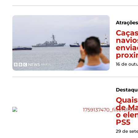
Atraçõe
Caças
navio
envia
proxi
16 de out
Destaqu
Quais
de Ma
o ele
PS5
29 de set