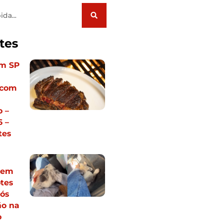
tes
em SP
 com
 –
 –
tes
vem
otes
pós
ão na
o