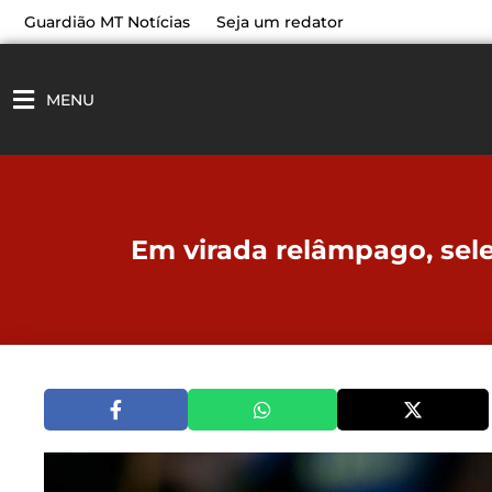
Ir
Guardião MT Notícias
Seja um redator
para
o
conteúdo
MENU
Em virada relâmpago, sele