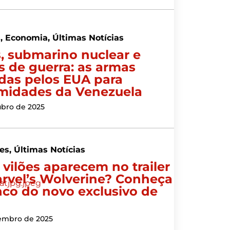
s
,
Economia
,
Últimas Notícias
, submarino nuclear e
s de guerra: as armas
das pelos EUA para
midades da Venezuela
ubro de 2025
es
,
Últimas Notícias
 vilões aparecem no trailer
rvel’s Wolverine? Conheça
nco do novo exclusivo de
embro de 2025