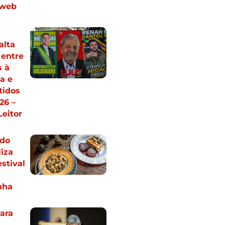
 web
alta
 entre
s à
a e
tidos
26 –
Leitor
 do
iza
estival
nha
ara