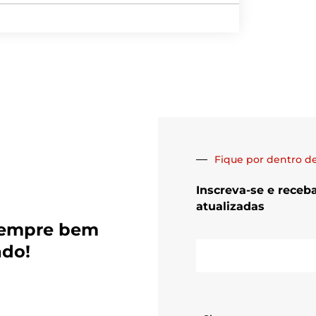
Fique por dentro de
Inscreva-se e receb
atualizadas
sempre bem
E-
ado!
mail