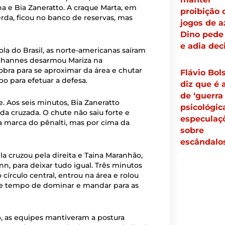
a e Bia Zaneratto. A craque Marta, em
proibição 
da, ficou no banco de reservas, mas
jogos de a
Dino pede 
e adia dec
la do Brasil, as norte-americanas saíram
Yohannes desarmou Mariza na
obra para se aproximar da área e chutar
Flávio Bol
po para efetuar a defesa.
diz que é 
de ‘guerra
e. Aos seis minutos, Bia Zaneratto
psicológic
da cruzada. O chute não saiu forte e
especulaç
a marca do pênalti, mas por cima da
sobre
escândalo
a cruzou pela direita e Taina Maranhão,
n, para deixar tudo igual. Três minutos
 círculo central, entrou na área e rolou
teve tempo de dominar e mandar para as
, as equipes mantiveram a postura