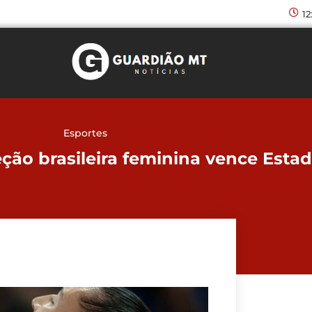
12
Esportes
ção brasileira feminina vence Esta