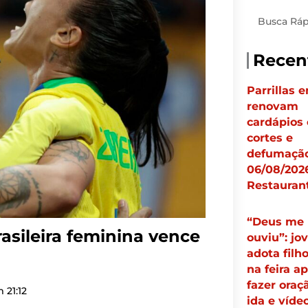
Pesquisar
Recen
Parrillas 
renovam
cardápios
cortes e
defumação
06/08/2026
Restauran
“Deus me
asileira feminina vence
ouviu”: jo
adota filh
na feira a
fazer oraç
m
21:12
ida e víde