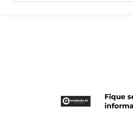
Fique 
inform