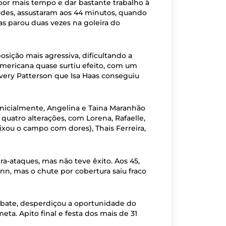
por mais tempo e dar bastante trabalho à
ades, assustaram aos 44 minutos, quando
as parou duas vezes na goleira do
sição mais agressiva, dificultando a
-americana quase surtiu efeito, com um
Avery Patterson que Isa Haas conseguiu
 inicialmente, Angelina e Taina Maranhão
uatro alterações, com Lorena, Rafaelle,
ixou o campo com dores), Thais Ferreira,
ra-ataques, mas não teve êxito. Aos 45,
nn, mas o chute por cobertura saiu fraco
ebate, desperdiçou a oportunidade do
a. Apito final e festa dos mais de 31