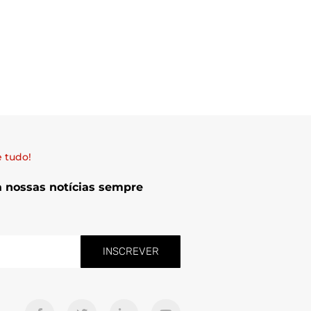
 tudo!
a nossas notícias sempre
INSCREVER
F
T
L
Y