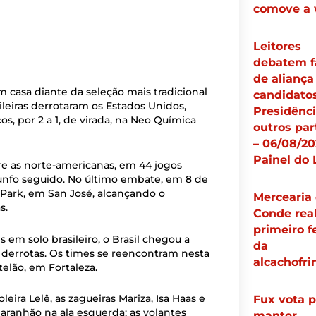
comove a
Leitores
debatem f
de aliança
m casa diante da seleção mais tradicional
candidato
sileiras derrotaram os Estados Unidos,
Presidênci
, por 2 a 1, de virada, na Neo Química
outros par
– 06/08/20
Painel do 
bre as norte-americanas, em 44 jogos
iunfo seguido. No último embate, em 8 de
l Park, em San José, alcançando o
Mercearia
s.
Conde real
primeiro f
 em solo brasileiro, o Brasil chegou a
da
s derrotas. Os times se reencontram nesta
alcachofri
stelão, em Fortaleza.
ira Lelê, as zagueiras Mariza, Isa Haas e
Fux vota p
a Maranhão na ala esquerda; as volantes
manter