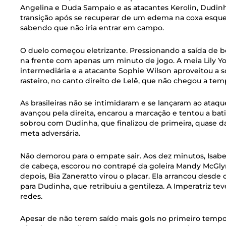
Angelina e Duda Sampaio e as atacantes Kerolin, Dudinh
transição após se recuperar de um edema na coxa esquer
sabendo que não iria entrar em campo.
O duelo começou eletrizante. Pressionando a saída de bo
na frente com apenas um minuto de jogo. A meia Lily 
intermediária e a atacante Sophie Wilson aproveitou a s
rasteiro, no canto direito de Lelê, que não chegou a tem
As brasileiras não se intimidaram e se lançaram ao ataqu
avançou pela direita, encarou a marcação e tentou a bati
sobrou com Dudinha, que finalizou de primeira, quase d
meta adversária.
Não demorou para o empate sair. Aos dez minutos, Isabel
de cabeça, escorou no contrapé da goleira Mandy McGlyn
depois, Bia Zaneratto virou o placar. Ela arrancou desde o
para Dudinha, que retribuiu a gentileza. A Imperatriz 
redes.
Apesar de não terem saído mais gols no primeiro tempo