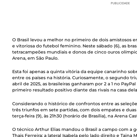
PUBLICIDADE
O Brasil levou a melhor no primeiro de dois amistosos e
e vitoriosa do futebol feminino. Neste sábado (6), as bra
tetracampeões mundiais e donos de cinco ouros olímpicos
Arena, em São Paulo.
Esta foi apenas a quinta vitória da equipe canarinho so
entre os países na história. Curiosamente, o segundo tr
abril de 2025, as brasileiras ganharam por 2 a 1 no PayPa
primeiro resultado positivo diante das rivais na casa dela
Considerando o histórico de confrontos entre as seleções
três triunfos em sete partidas, com dois empates e dua
terça-feira (9), às 21h30 (horário de Brasília), na Arena Ca
O técnico Arthur Elias mandou o Brasil a campo com a gole
Thais Ferreira; a lateral Isabela pelo lado direito e Tain