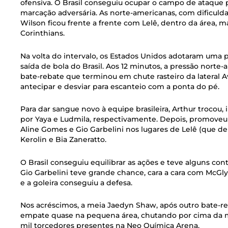
ofensiva. O Brasil conseguiu ocupar o campo de ataque 
marcação adversária. As norte-americanas, com dificuld
Wilson ficou frente a frente com Lelê, dentro da área, m
Corinthians.
Na volta do intervalo, os Estados Unidos adotaram uma po
saída de bola do Brasil. Aos 12 minutos, a pressão norte
bate-rebate que terminou em chute rasteiro da lateral 
antecipar e desviar para escanteio com a ponta do pé.
Para dar sangue novo à equipe brasileira, Arthur trocou,
por Yaya e Ludmila, respectivamente. Depois, promoveu q
Aline Gomes e Gio Garbelini nos lugares de Lelê (que de
Kerolin e Bia Zaneratto.
O Brasil conseguiu equilibrar as ações e teve alguns cont
Gio Garbelini teve grande chance, cara a cara com McGly
e a goleira conseguiu a defesa.
Nos acréscimos, a meia Jaedyn Shaw, após outro bate-r
empate quase na pequena área, chutando por cima da met
mil torcedores presentes na Neo Química Arena.