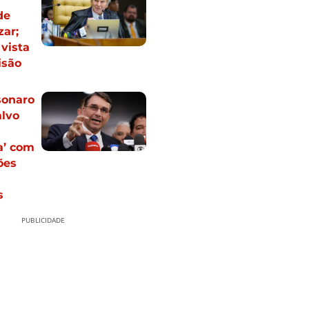
de
zar;
vista
isão
sonaro
alvo
a’ com
ões
s
PUBLICIDADE