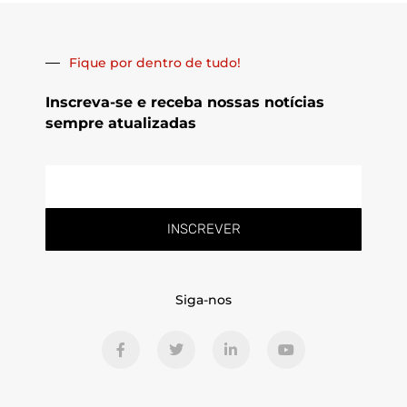
Fique por dentro de tudo!
Inscreva-se e receba nossas notícias
sempre atualizadas
E-
mail
INSCREVER
Siga-nos
F
T
L
Y
a
w
i
o
c
i
n
u
e
t
k
t
b
t
e
u