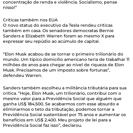
Críticas também nos EUA
O novo status do executivo da Tesla rendeu críticas
também em casa. Os senadores democratas Bernie
Sanders e Elizabeth Warren foram ao mesmo X para
expressar seu repúdio ao acúmulo de capital.
“Elon Musk acabou de se tornar o primeiro trilionário do
mundo. Um típico domicílio americano teria de trabalhar 11
milhões de anos para chegar ao nível de riqueza de Elon
Musk. Precisamos de um imposto sobre fortunas”,
defendeu Warren.
Sanders também escolheu a militância tributária para sua
crítica. “Hoje, Elon Musk, um trilionário, contribui com o
mesmo valor para a Previdência Social que alguém que
ganha US$ 184.500. Se acabarmos com esse absurdo e
eliminarmos o teto da tributação, podemos tornar a
Previdência Social sustentável por 75 anos e aumentar os
benefícios em US$ 2.400. Meu projeto de lei para a
Previdência Social faz isso”, declarou.
Futuro de ficção
Em sua conta no X nesta sexta-feira, Musk optou por
homenagear sua equipe: “Eu amo o incrível pessoal da