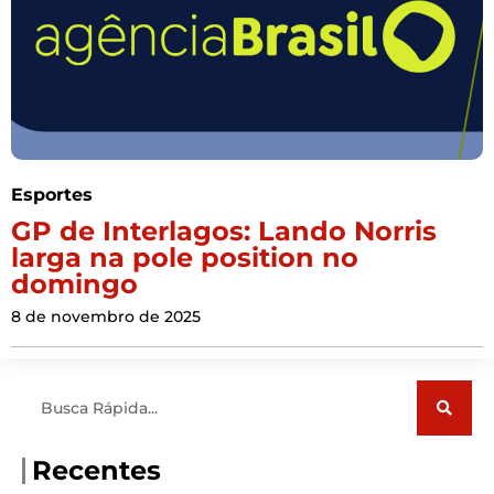
Esportes
GP de Interlagos: Lando Norris
larga na pole position no
domingo
8 de novembro de 2025
Pesquisar
Recentes
Ideb: Piauí sai da menor nota e vira 2º no ensino
médio – 10/08/2026 – Educação