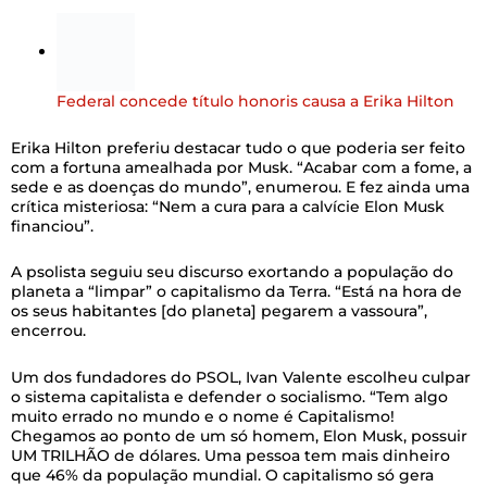
Federal concede título honoris causa a Erika Hilton
Erika Hilton preferiu destacar tudo o que poderia ser feito
com a fortuna amealhada por Musk. “Acabar com a fome, a
sede e as doenças do mundo”, enumerou. E fez ainda uma
crítica misteriosa: “Nem a cura para a calvície Elon Musk
financiou”.
A psolista seguiu seu discurso exortando a população do
planeta a “limpar” o capitalismo da Terra. “Está na hora de
os seus habitantes [do planeta] pegarem a vassoura”,
encerrou.
Um dos fundadores do PSOL, Ivan Valente escolheu culpar
o sistema capitalista e defender o socialismo. “Tem algo
muito errado no mundo e o nome é Capitalismo!
Chegamos ao ponto de um só homem, Elon Musk, possuir
UM TRILHÃO de dólares. Uma pessoa tem mais dinheiro
que 46% da população mundial. O capitalismo só gera
concentração de renda e violência. Socialismo, pense
nisso!”