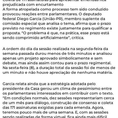
prejudicada com encurtamento
A forma atropelada como processo tem sido conduzido
provocou reações entre parlamentares. O deputado
federal Diego Garcia (União-PR), membro suplente da
comissão especial que analisa o tema, afirma que o prazo
previsto no regimento existe justamente para qualificar a
proposta. “O problema é que, na prática, esse prazo está
sendo comprimido artificialmente”, critica.
A ordem do dia da sessão realizada na segunda-feira da
semana passada durou menos de três minutos e analisou
apenas um projeto aprovado simbolicamente e sem
debate, mas ainda assim contou para o prazo regimental.
Na sexta-feira (8), a duração total da sessão foi de menos de
um minuto e não houve apreciação de nenhuma matéria.
Garcia relata ainda que a estratégia adotada pelo
presidente da Casa gerou um clima de pessimismo entre
os parlamentares interessados em contribuir com o texto.
“Em condições normais, dez sessões representariam cerca
de um mês para diálogo, construção de consenso e coleta
das 171 assinaturas exigidas para cada emenda. Agora,
teremos pouco mais de uma semana. E, com as sessões
sendo realizadas de forma virtual, fica ainda mais difícil