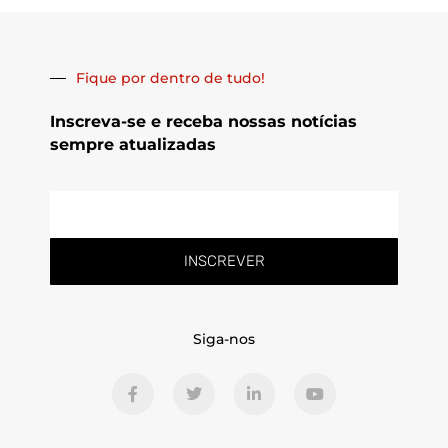
Fique por dentro de tudo!
Inscreva-se e receba nossas notícias
sempre atualizadas
E-
mail
INSCREVER
Siga-nos
F
T
L
Y
a
w
i
o
c
i
n
u
e
t
k
t
b
t
e
u