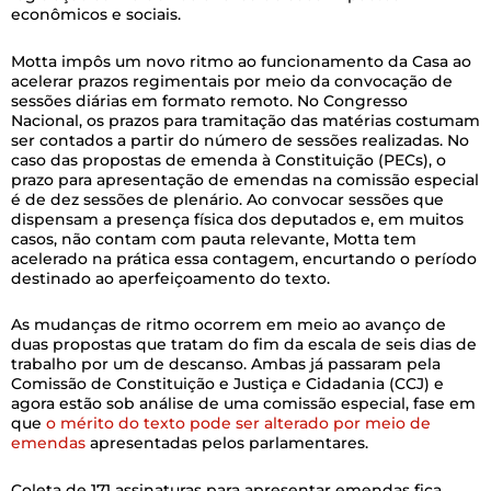
econômicos e sociais.
Motta impôs um novo ritmo ao funcionamento da Casa ao
acelerar prazos regimentais por meio da convocação de
sessões diárias em formato remoto. No Congresso
Nacional, os prazos para tramitação das matérias costumam
ser contados a partir do número de sessões realizadas. No
caso das propostas de emenda à Constituição (PECs), o
prazo para apresentação de emendas na comissão especial
é de dez sessões de plenário. Ao convocar sessões que
dispensam a presença física dos deputados e, em muitos
casos, não contam com pauta relevante, Motta tem
acelerado na prática essa contagem, encurtando o período
destinado ao aperfeiçoamento do texto.
As mudanças de ritmo ocorrem em meio ao avanço de
duas propostas que tratam do fim da escala de seis dias de
trabalho por um de descanso. Ambas já passaram pela
Comissão de Constituição e Justiça e Cidadania (CCJ) e
agora estão sob análise de uma comissão especial, fase em
que
o mérito do texto pode ser alterado por meio de
emendas
apresentadas pelos parlamentares.
Coleta de 171 assinaturas para apresentar emendas fica