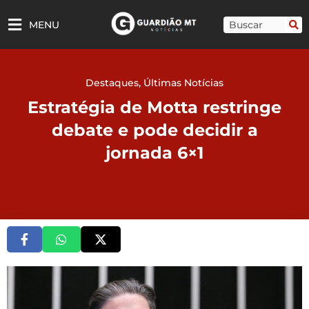
Ir
para
Pesquisar
MENU
o
conteúdo
Destaques
,
Últimas Notícias
Estratégia de Motta restringe
debate e pode decidir a
jornada 6×1