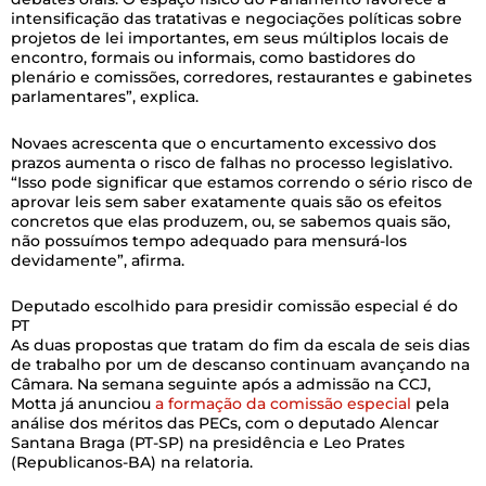
intensificação das tratativas e negociações políticas sobre
projetos de lei importantes, em seus múltiplos locais de
encontro, formais ou informais, como bastidores do
plenário e comissões, corredores, restaurantes e gabinetes
parlamentares”, explica.
Novaes acrescenta que o encurtamento excessivo dos
prazos aumenta o risco de falhas no processo legislativo.
“Isso pode significar que estamos correndo o sério risco de
aprovar leis sem saber exatamente quais são os efeitos
concretos que elas produzem, ou, se sabemos quais são,
não possuímos tempo adequado para mensurá-los
devidamente”, afirma.
Deputado escolhido para presidir comissão especial é do
PT
As duas propostas que tratam do fim da escala de seis dias
de trabalho por um de descanso continuam avançando na
Câmara. Na semana seguinte após a admissão na CCJ,
Motta já anunciou
a formação da comissão especial
pela
análise dos méritos das PECs, com o deputado Alencar
Santana Braga (PT-SP) na presidência e Leo Prates
(Republicanos-BA) na relatoria.