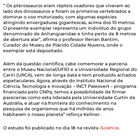
” Os pterossauros eram répteis voadores que viveram ao
lado dos dinossauros e foram os primeiros vertebrados a
dominar o voo motorizado, com algumas espécies
atingindo envergaduras gigantescas, acima dos 10 metros.
O presente exemplar representa um indivíduo do grupo
denominado de Anhangueridae e tinha perto de 8 metros
de abertura alar”, afirma o professor Renan Bantim,
Curador do Museu de Plácido Cidade Nuvens, onde o
exemplar está depositado.
Além da questão científica, cabe comemorar a parceria
entre o Museu Nacional/UFRJ e a Universidade Regional do
Cariri (URCA), vem de longa data e tem produzido achados
espetaculares. Agora, através do Instituto Nacional de
Ciência, Tecnologia e Inovação – INCT Paleovert – programa
financiado pelo CNPq, temos a possibilidade de firmar
parecerias como esta liderada pela Universidade Curtin da
Austrália, e atuar na fronteira do conhecimento na
pesquisa de organismos que há milhões de anos
habitaram o nosso planeta” reforça Kellner.
O estudo foi publicado no dia 18 na revista
iScience
.