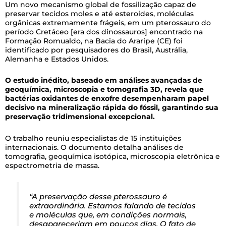
Um novo mecanismo global de fossilização capaz de
preservar tecidos moles e até esteroides, moléculas
orgânicas extremamente frágeis, em um pterossauro do
período Cretáceo [era dos dinossauros] encontrado na
Formação Romualdo, na Bacia do Araripe (CE) foi
identificado por pesquisadores do Brasil, Austrália,
Alemanha e Estados Unidos.
O estudo inédito, baseado em análises avançadas de
geoquímica, microscopia e tomografia 3D, revela que
bactérias oxidantes de enxofre desempenharam papel
decisivo na mineralização rápida do fóssil, garantindo sua
preservação tridimensional excepcional.
O trabalho reuniu especialistas de 15 instituições
internacionais. O documento detalha análises de
tomografia, geoquímica isotópica, microscopia eletrônica e
espectrometria de massa.
“A preservação desse pterossauro é
extraordinária. Estamos falando de tecidos
e moléculas que, em condições normais,
desapareceriam em poucos dias. O fato de