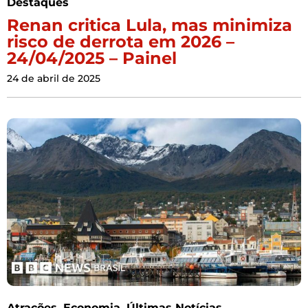
Destaques
Renan critica Lula, mas minimiza
risco de derrota em 2026 –
24/04/2025 – Painel
24 de abril de 2025
Atrações
,
Economia
,
Últimas Notícias