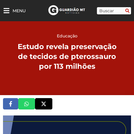
Ir
para
Pesquisar
MENU
o
conteúdo
Educação
Estudo revela preservação
de tecidos de pterossauro
por 113 milhões