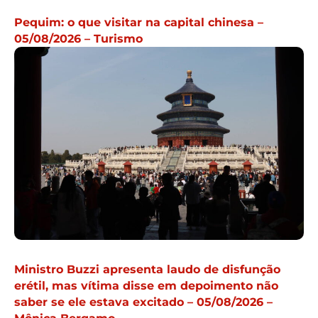
Pequim: o que visitar na capital chinesa –
05/08/2026 – Turismo
Ministro Buzzi apresenta laudo de disfunção
erétil, mas vítima disse em depoimento não
saber se ele estava excitado – 05/08/2026 –