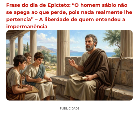
Frase do dia de Epicteto: “O homem sábio não
se apega ao que perde, pois nada realmente lhe
pertencia” – A liberdade de quem entendeu a
impermanência
PUBLICIDADE