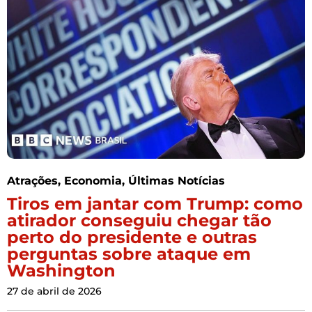
Atrações
,
Economia
,
Últimas Notícias
Tiros em jantar com Trump: como
atirador conseguiu chegar tão
perto do presidente e outras
perguntas sobre ataque em
Washington
27 de abril de 2026