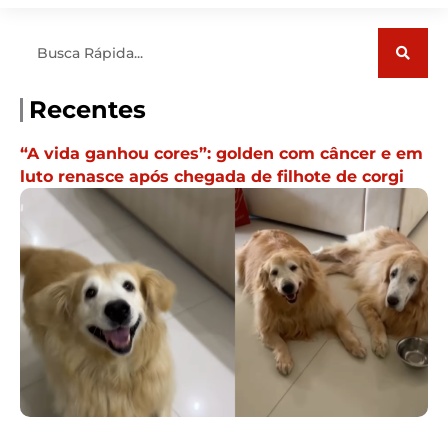
Pesquisar
Recentes
“A vida ganhou cores”: golden com câncer e em
luto renasce após chegada de filhote de corgi