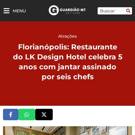
Ir
para
Pesquisar
MENU
o
conteúdo
Atrações
Florianópolis: Restaurante
do LK Design Hotel celebra 5
anos com jantar assinado
por seis chefs