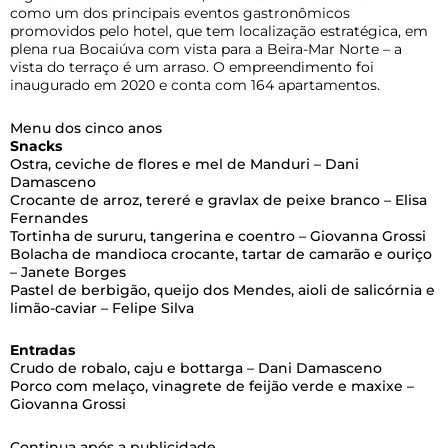
como um dos principais eventos gastronômicos
promovidos pelo hotel, que tem localização estratégica, em
plena rua Bocaiúva com vista para a Beira-Mar Norte – a
vista do terraço é um arraso. O empreendimento foi
inaugurado em 2020 e conta com 164 apartamentos.
Menu dos cinco anos
Snacks
Ostra, ceviche de flores e mel de Manduri – Dani
Damasceno
Crocante de arroz, tereré e gravlax de peixe branco – Elisa
Fernandes
Tortinha de sururu, tangerina e coentro – Giovanna Grossi
Bolacha de mandioca crocante, tartar de camarão e ouriço
– Janete Borges
Pastel de berbigão, queijo dos Mendes, aioli de salicórnia e
limão-caviar – Felipe Silva
Entradas
Crudo de robalo, caju e bottarga – Dani Damasceno
Porco com melaço, vinagrete de feijão verde e maxixe –
Giovanna Grossi
Continua após a publicidade