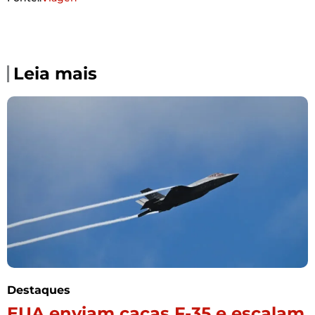
Leia mais
Destaques
EUA enviam caças F-35 e escalam