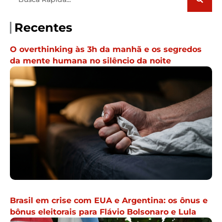
Recentes
O overthinking às 3h da manhã e os segredos
da mente humana no silêncio da noite
Brasil em crise com EUA e Argentina: os ônus e
bônus eleitorais para Flávio Bolsonaro e Lula