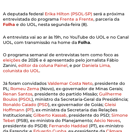
A deputada federal
Erika Hilton (PSOL-SP)
será a próxima
entrevistada do programa
Frente a Frente
, parceria da
Folha
e do UOL, nesta segunda-feira (8).
A entrevista vai ao ar às 19h, no YouTube do UOL e no Canal
UOL, com transmissão na home da
Folha
.
O programa semanal de entrevistas tem como foco as
eleições
de 2026 e é apresentado pelo jornalista Fábio
Zanini,
editor da coluna Painel
, e por
Daniela Lima,
colunista do UOL
.
Já foram convidados
Valdemar Costa Neto
, presidente do
PL;
Romeu Zema
(Novo), ex-governador de Minas Gerais;
Renan Santos
, presidente do partido Missão;
Guilherme
Boulos
(
PSOL
), ministro da Secretaria-Geral da Presidência;
Ronaldo Caiado
(
PSD
), ex-governador de Goiás;
Gleisi
Hoffmann
(
PT
), ex-ministra da Secretaria das Relações
Institucionais;
Gilberto Kassab
, presidente do PSD;
Simone
Tebet
(PSB), ex-ministra do Planejamento;
Aécio Neves
,
presidente do PSDB;
Fernando Haddad
(PT), ex-ministro
da Fazenda; e
Eduardo Cunha
, ex-presidente da
Câmara