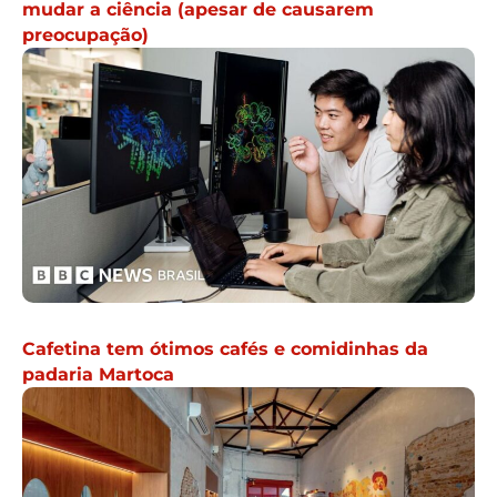
mudar a ciência (apesar de causarem
preocupação)
Cafetina tem ótimos cafés e comidinhas da
padaria Martoca