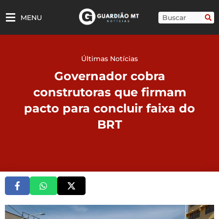
Ir
para
Pesquisar
MENU
o
conteúdo
Últimas Notícias
Governador cobra
construtoras que firmam
pacto para concluir faixa do
BRT