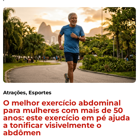
Atrações
,
Esportes
O melhor exercício abdominal
para mulheres com mais de 50
anos: este exercício em pé ajuda
a tonificar visivelmente o
abdômen