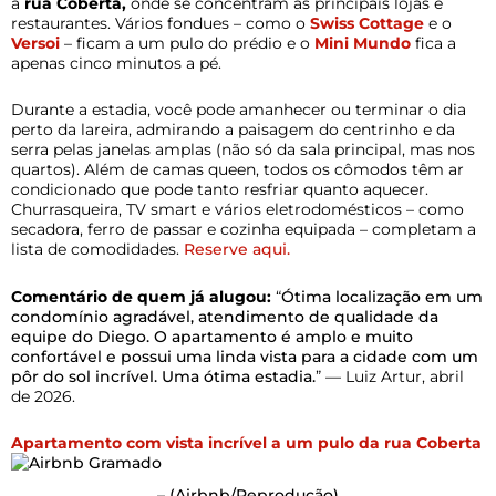
à
rua Coberta,
onde se concentram as principais lojas e
restaurantes. Vários fondues – como o
Swiss Cottage
e o
Versoi
– ficam a um pulo do prédio e o
Mini Mundo
fica a
apenas cinco minutos a pé.
Durante a estadia, você pode amanhecer ou terminar o dia
perto da lareira, admirando a paisagem do centrinho e da
serra pelas janelas amplas (não só da sala principal, mas nos
quartos). Além de camas queen, todos os cômodos têm ar
condicionado que pode tanto resfriar quanto aquecer.
Churrasqueira, TV smart e vários eletrodomésticos – como
secadora, ferro de passar e cozinha equipada – completam a
lista de comodidades.
Reserve aqui.
Comentário de quem já alugou:
“
Ótima localização em um
condomínio agradável, atendimento de qualidade da
equipe do Diego. O apartamento é amplo e muito
confortável e possui uma linda vista para a cidade com um
pôr do sol incrível. Uma ótima estadia.
” — Luiz Artur, abril
de 2026.
Apartamento com vista incrível a um pulo da rua Coberta
–
(Airbnb/Reprodução)