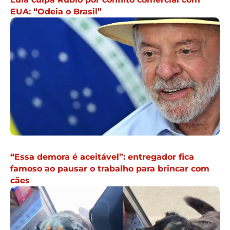
EUA: “Odeia o Brasil”
“Essa demora é aceitável”: entregador fica
famoso ao pausar o trabalho para brincar com
cães