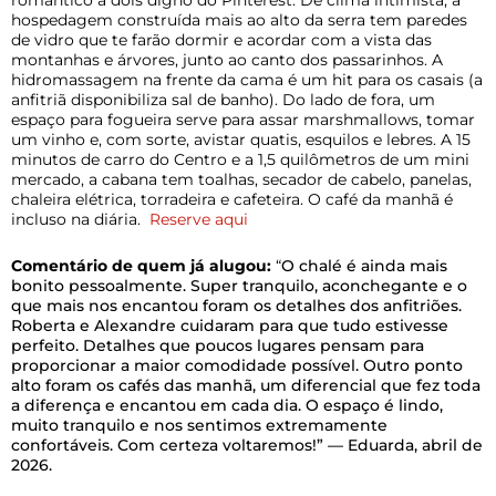
hospedagem construída mais ao alto da serra tem paredes
de vidro que te farão dormir e acordar com a vista das
montanhas e árvores, junto ao canto dos passarinhos. A
hidromassagem na frente da cama é um hit para os casais (a
anfitriã disponibiliza sal de banho). Do lado de fora, um
espaço para fogueira serve para assar marshmallows, tomar
um vinho e, com sorte, avistar quatis, esquilos e lebres.
A 15
minutos de carro do Centro e a 1,5 quilômetros de um mini
mercado, a cabana tem toalhas, secador de cabelo, panelas,
chaleira elétrica, torradeira e cafeteira. O café da manhã é
incluso na diária.
Reserve aqui
Comentário de quem já alugou:
“
O chalé é ainda mais
bonito pessoalmente. Super tranquilo, aconchegante e o
que mais nos encantou foram os detalhes dos anfitriões.
Roberta e Alexandre cuidaram para que tudo estivesse
perfeito. Detalhes que poucos lugares pensam para
proporcionar a maior comodidade possível. Outro ponto
alto foram os cafés das manhã, um diferencial que fez toda
a diferença e encantou em cada dia. O espaço é lindo,
muito tranquilo e nos sentimos extremamente
confortáveis. Com certeza voltaremos!” — Eduarda, abril de
2026.