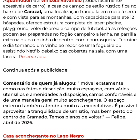
Aquamotion
e a
Vinícola Ravanelo
(todos facilmente
acessíveis de carro), a casa de campo de estilo rústico fica no
bairro de
Carazal,
uma localização tranquila em meio à serra
e com vista para as montanhas. Com capacidade para até 12
hóspedes, oferece estrutura completa de lazer: piscina,
playground, vôlei de areia e campo de futebol. Já as refeições
podem ser preparadas no fogão campeiro a lenha, na parrilla
externa ou na cozinha de dentro, com churrasqueira. Termine
o dia tomando um vinho ao redor de uma fogueira ou
assistindo Netflix debaixo das cobertas na sala, com uma
lareira.
Reserve aqui
Continua após a publicidade
Comentário de quem já alugou:
“
Imóvel exatamente
como nas fotos e descrição, muito espaçoso, com vários
utensílios e amenidades a disposição, camas confortáveis e
de uma maneira geral muito aconchegante. O espaço
externo também atendeu muito as expectativas. É possível
aproveitar a tranquilidade de um sítio, mas bem perto do
centro de Gramado. Temos planos de voltar.” — Felipe,
abril de 2026.
Casa aconchegante no Lago Negro