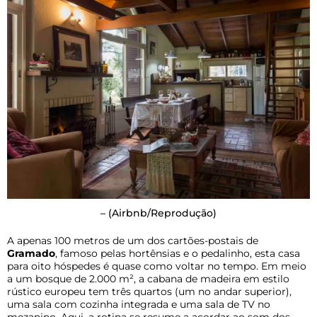
–
(Airbnb/Reprodução)
A apenas 100 metros de um dos cartões-postais de
Gramado
, famoso pelas hortênsias e o pedalinho, esta casa
para oito hóspedes é quase como voltar no tempo. Em meio
a um bosque de 2.000 m², a cabana de madeira em estilo
rústico europeu tem três quartos (um no andar superior),
uma sala com cozinha integrada e uma sala de TV no
mezanino. Aqui, a rotina se resume a acordar ao som dos