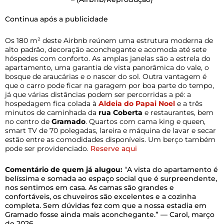
Continua após a publicidade
Os 180 m² deste Airbnb reúnem uma estrutura moderna de
alto padrão, decoração aconchegante e acomoda até sete
hóspedes com conforto. As amplas janelas são a estrela do
apartamento, uma garantia de vista panorâmica do vale, o
bosque de araucárias e o nascer do sol. Outra vantagem é
que o carro pode ficar na garagem por boa parte do tempo,
já que várias distâncias podem ser percorridas a pé: a
hospedagem fica colada à
Aldeia do Papai Noel
e a três
minutos de caminhada da
rua Coberta
e restaurantes, bem
no centro de
Gramado
. Quartos com cama king e queen,
smart TV de 70 polegadas, lareira e máquina de lavar e secar
estão entre as comodidades disponíveis. Um berço também
pode ser providenciado.
Reserve aqui
Comentário de quem já alugou:
“
A vista do apartamento é
belíssima e somada ao espaço social que é surpreendente,
nos sentimos em casa. As camas são grandes e
confortáveis, os chuveiros são excelentes e a cozinha
completa. Sem dúvidas fez com que a nossa estadia em
Gramado fosse ainda mais aconchegante.” — Carol, março
de 2026.