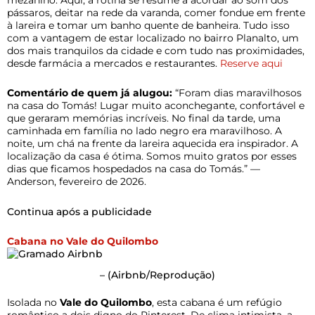
pássaros, deitar na rede da varanda, comer fondue em frente
à lareira e tomar um banho quente de banheira. Tudo isso
com a vantagem de estar localizado no bairro Planalto, um
dos mais tranquilos da cidade e com tudo nas proximidades,
desde farmácia a mercados e restaurantes.
Reserve aqui
Comentário de quem já alugou:
“
Foram dias maravilhosos
na casa do Tomás! Lugar muito aconchegante, confortável e
que geraram memórias incríveis.
No final da tarde, uma
caminhada em família no lado negro era maravilhoso.
A
noite, um chá na frente da lareira aquecida era inspirador.
A
localização da casa é ótima.
Somos muito gratos por esses
dias que ficamos hospedados na casa do Tomás.”
—
Anderson, fevereiro de 2026.
Continua após a publicidade
Cabana no Vale do Quilombo
–
(Airbnb/Reprodução)
Isolada no
Vale do Quilombo
, esta cabana é um refúgio
romântico a dois digno do Pinterest. De clima intimista, a