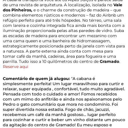
de uma revista de arquitetura. A localização, isolada no
Vale
dos Pinheiros,
e o charme da construção de madeira – que
combina elementos rústicos e modernos – faz do Airbnb um
refúgio perfeito para até três hóspedes. No térreo, uma sala
com lareira e cozinha integrada fica ainda mais bonita com a
iluminação proporcionada pelas altas paredes de vidro. Suba
as escadas de madeira para encontrar um mezanino com
uma cama queen e uma banheira de hidromassagem,
estrategicamente posicionada perto da janela com vista para
a natureza. A parte externa ainda conta com mesa para
tomar café da manhã, cadeiras, área para fogueira e uma
parrilla. Tudo isso a 10 quilômetros do centro de
Gramado
.
Reserve aqui
Comentário de quem já alugou:
“
A cabana é
simplesmente perfeita! Um lugar maravilhoso para curtir e
relaxar, super equipada , confortável, tudo muito agradável.
Pensada com todo o cuidado e amor! Fomos recebidos
com um mimo do anfitrião e ainda nos apaixonamos pelo
Pedro o gato comunitário que mora no condomínio. Foi
super divertida nossa estadia. Fogo de chão, jacuzzi,
recebemos um café da manhã gostoso… lugar perfeito
para cozinhar e curtir e beber um vinho distante um pouco
da agitação do centro de Gramado! Eu meu esposo e