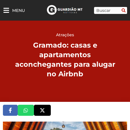
Ir
para
Pesquisar
MENU
o
conteúdo
Atrações
Gramado: casas e
apartamentos
aconchegantes para alugar
no Airbnb