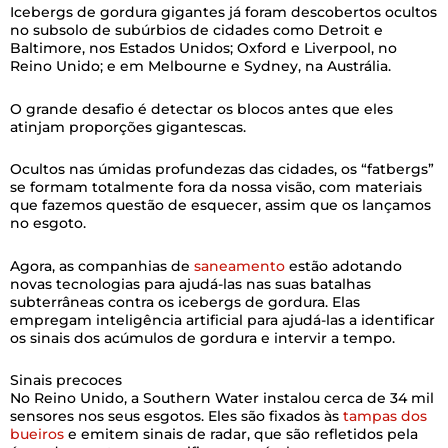
Icebergs de gordura gigantes já foram descobertos ocultos
no subsolo de subúrbios de cidades como Detroit e
Baltimore, nos Estados Unidos; Oxford e Liverpool, no
Reino Unido; e em Melbourne e Sydney, na Austrália.
O grande desafio é detectar os blocos antes que eles
atinjam proporções gigantescas.
Ocultos nas úmidas profundezas das cidades, os “fatbergs”
se formam totalmente fora da nossa visão, com materiais
que fazemos questão de esquecer, assim que os lançamos
no esgoto.
Agora, as companhias de
saneamento
estão adotando
novas tecnologias para ajudá-las nas suas batalhas
subterrâneas contra os icebergs de gordura. Elas
empregam inteligência artificial para ajudá-las a identificar
os sinais dos acúmulos de gordura e intervir a tempo.
Sinais precoces
No Reino Unido, a Southern Water instalou cerca de 34 mil
sensores nos seus esgotos. Eles são fixados às
tampas dos
bueiros
e emitem sinais de radar, que são refletidos pela