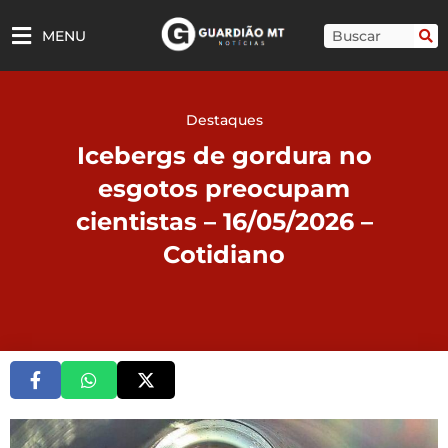
Ir
para
Pesquisar
MENU
o
conteúdo
Destaques
Icebergs de gordura no
esgotos preocupam
cientistas – 16/05/2026 –
Cotidiano