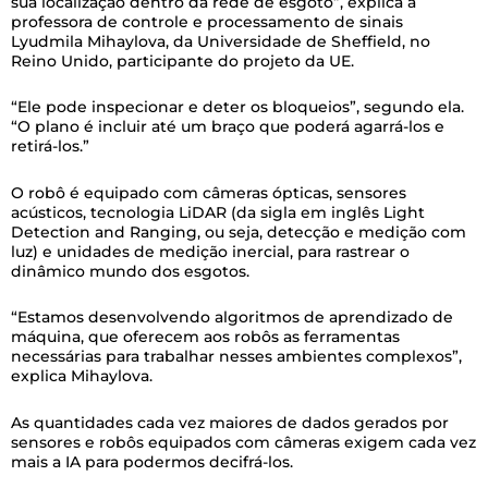
sua localização dentro da rede de esgoto”, explica a
professora de controle e processamento de sinais
Lyudmila Mihaylova, da Universidade de Sheffield, no
Reino Unido, participante do projeto da UE.
“Ele pode inspecionar e deter os bloqueios”, segundo ela.
“O plano é incluir até um braço que poderá agarrá-los e
retirá-los.”
O robô é equipado com câmeras ópticas, sensores
acústicos, tecnologia LiDAR (da sigla em inglês Light
Detection and Ranging, ou seja, detecção e medição com
luz) e unidades de medição inercial, para rastrear o
dinâmico mundo dos esgotos.
“Estamos desenvolvendo algoritmos de aprendizado de
máquina, que oferecem aos robôs as ferramentas
necessárias para trabalhar nesses ambientes complexos”,
explica Mihaylova.
As quantidades cada vez maiores de dados gerados por
sensores e robôs equipados com câmeras exigem cada vez
mais a IA para podermos decifrá-los.