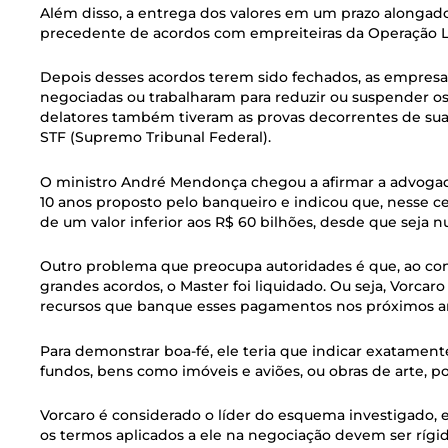
Além disso, a entrega dos valores em um prazo alongado
precedente de acordos com empreiteiras da Operação Lav
Depois desses acordos terem sido fechados, as empresa
negociadas ou trabalharam para reduzir ou suspender o
delatores também tiveram as provas decorrentes de suas
STF (Supremo Tribunal Federal).
O ministro André Mendonça chegou a afirmar a advogado
10 anos proposto pelo banqueiro e indicou que, nesse ce
de um valor inferior aos R$ 60 bilhões, desde que seja n
Outro problema que preocupa autoridades é que, ao con
grandes acordos, o Master foi liquidado. Ou seja, Vorca
recursos que banque esses pagamentos nos próximos a
Para demonstrar boa-fé, ele teria que indicar exatament
fundos, bens como imóveis e aviões, ou obras de arte, 
Vorcaro é considerado o líder do esquema investigado, 
os termos aplicados a ele na negociação devem ser rígi