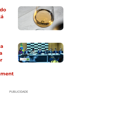
odo
tá
ia
a
r
iment
PUBLICIDADE