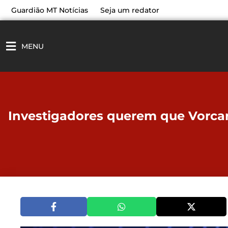
Ir
Guardião MT Notícias
Seja um redator
para
o
conteúdo
MENU
Investigadores querem que Vorcaro