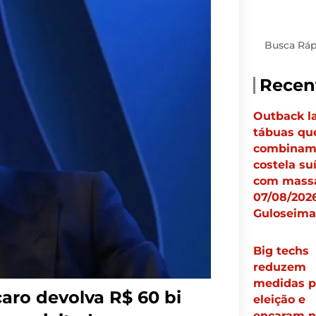
Pesquisar
Recen
Outback l
tábuas qu
combina
costela su
com massa
07/08/2026
Guloseima
Big techs
reduzem
medidas p
aro devolva R$ 60 bi
eleição e
encaram n