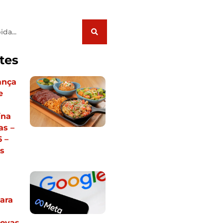
tes
ança
e
m
ína
s –
 –
s
ara
ovas