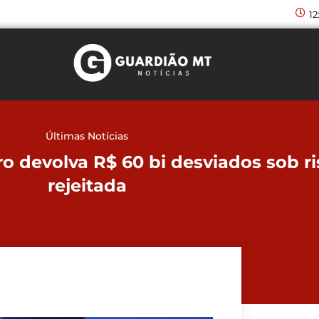
12
Últimas Notícias
 devolva R$ 60 bi desviados sob ri
rejeitada