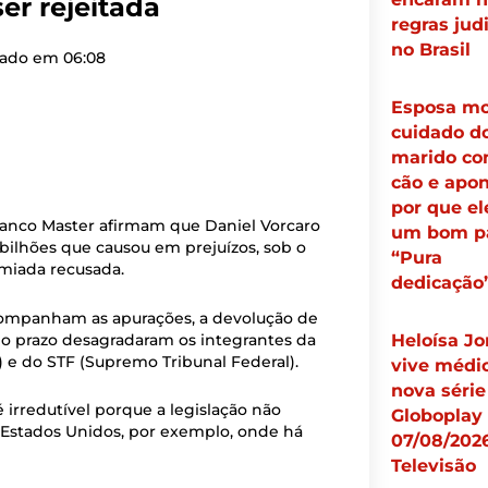
er rejeitada
regras judi
no Brasil
zado em
06:08
Esposa mo
cuidado d
marido co
cão e apo
por que el
anco Master afirmam que Daniel Vorcaro
um bom pa
bilhões que causou em prejuízos, sob o
“Pura
emiada recusada.
dedicação
companham as apurações, a devolução de
 o prazo desagradaram os integrantes da
Heloísa Jo
) e do STF (Supremo Tribunal Federal).
vive médi
nova série
irredutível porque a legislação não
Globoplay 
s Estados Unidos, por exemplo, onde há
07/08/2026
Televisão