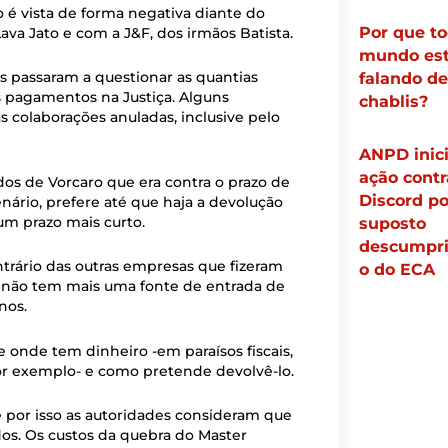
 é vista de forma negativa diante do
Por que t
a Jato e com a J&F, dos irmãos Batista.
mundo es
s passaram a questionar as quantias
falando de
s pagamentos na Justiça. Alguns
chablis?
 colaborações anuladas, inclusive pelo
ANPD inic
ação contr
s de Vorcaro que era contra o prazo de
Discord po
nário, prefere até que haja a devolução
um prazo mais curto.
suposto
descumpr
trário das outras empresas que fizeram
o do ECA
ro não tem mais uma fonte de entrada de
nos.
e onde tem dinheiro -em paraísos fiscais,
por exemplo- e como pretende devolvê-lo.
e por isso as autoridades consideram que
dos. Os custos da quebra do Master