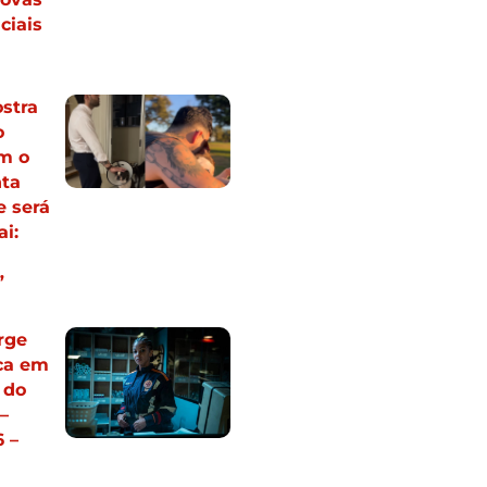
ciais
stra
o
m o
nta
e será
i:
”
rge
ca em
 do
–
 –