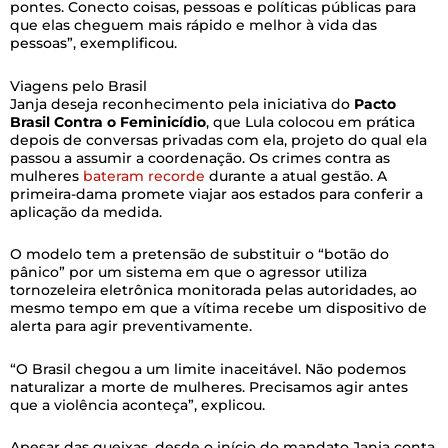
pontes. Conecto coisas, pessoas e políticas públicas para
que elas cheguem mais rápido e melhor à vida das
pessoas”, exemplificou.
Viagens pelo Brasil
Janja deseja reconhecimento pela iniciativa do
Pacto
Brasil Contra o Feminicídio
, que Lula colocou em prática
depois de conversas privadas com ela, projeto do qual ela
passou a assumir a coordenação. Os crimes contra as
mulheres
bateram recorde
durante a atual gestão. A
primeira-dama promete viajar aos estados para conferir a
aplicação da medida.
O modelo tem a pretensão de substituir o “botão do
pânico” por um sistema em que o agressor utiliza
tornozeleira eletrônica monitorada pelas autoridades, ao
mesmo tempo em que a vítima recebe um dispositivo de
alerta para agir preventivamente.
“O Brasil chegou a um limite inaceitável. Não podemos
naturalizar a morte de mulheres. Precisamos agir antes
que a violência aconteça”, explicou.
Apesar das queixas, desde o início do mandato Janja conta