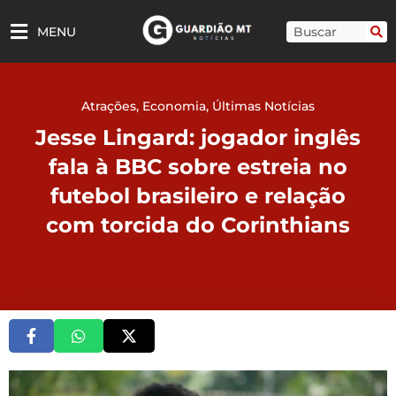
Ir
para
Pesquisar
MENU
o
conteúdo
Atrações
,
Economia
,
Últimas Notícias
Jesse Lingard: jogador inglês
fala à BBC sobre estreia no
futebol brasileiro e relação
com torcida do Corinthians