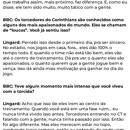
que trabalha assim, mais próximo, faz diferença. E, como eu
disse, ele tem sido muito, muito tático com a gente.
BBC: Os torcedores do Corinthians são conhecidos como
alguns dos mais apaixonados do mundo. Eles se chamam
de “loucos”. Você já sentiu isso?
Lingard:
Percebi isso desde o primeiro dia, pra ser sincero.
No estádio, nos jogos em casa, fora… eles dão 100% o
tempo todo. E quando o time não está tão bem, eles vão
até o centro de treinamento. Dá pra ver o quanto eles são
apaixonados, o quanto querem que a gente jogue bem e
vença. Isso dá ainda mais motivação pra ganhar no dia do
jogo.
BBC: Teve algum momento mais intenso que você viveu
com a torcida?
Lingard:
Acho que isso de eles irem ao centro de
treinamento. Quando você está em uma fase ruim… eu
nunca tinha vivido isso antes. Torcedores entrando no CT e
falando com a gente, nunca tinha passado por isso. Então
foi algo diferente. Mas eles merecem estar no topo,
ganhando jogos sempre, então eu entendo de onde vem