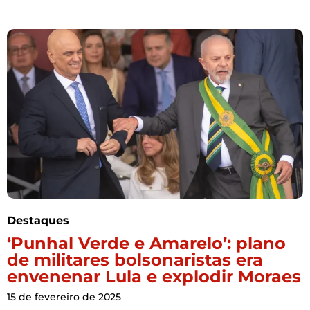
Destaques
‘Punhal Verde e Amarelo’: plano
de militares bolsonaristas era
envenenar Lula e explodir Moraes
15 de fevereiro de 2025