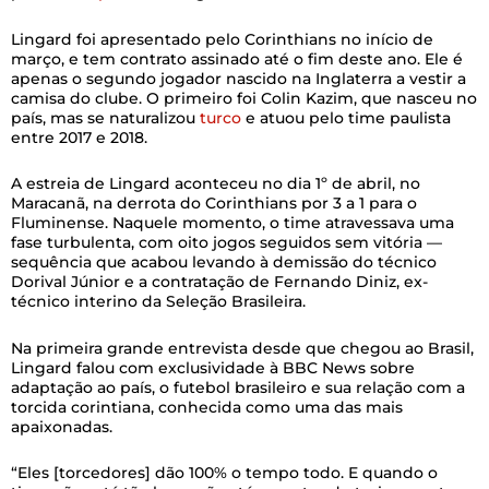
Lingard foi apresentado pelo Corinthians no início de
março, e tem contrato assinado até o fim deste ano. Ele é
apenas o segundo jogador nascido na Inglaterra a vestir a
camisa do clube. O primeiro foi Colin Kazim, que nasceu no
país, mas se naturalizou
turco
e atuou pelo time paulista
entre 2017 e 2018.
A estreia de Lingard aconteceu no dia 1º de abril, no
Maracanã, na derrota do Corinthians por 3 a 1 para o
Fluminense. Naquele momento, o time atravessava uma
fase turbulenta, com oito jogos seguidos sem vitória —
sequência que acabou levando à demissão do técnico
Dorival Júnior e a contratação de Fernando Diniz, ex-
técnico interino da Seleção Brasileira.
Na primeira grande entrevista desde que chegou ao Brasil,
Lingard falou com exclusividade à BBC News sobre
adaptação ao país, o futebol brasileiro e sua relação com a
torcida corintiana, conhecida como uma das mais
apaixonadas.
“Eles [torcedores] dão 100% o tempo todo. E quando o