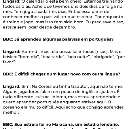
Lingard:
O calendário está bem cheio. Estamos treinando
todos os dias. Acho que tivemos uns dois dias de folga no
mês. Tem jogo a cada três dias. Então essa parte de
conhecer melhor o país vai ter que esperar. Por enquanto
é treino e jogo, mas isso tem sido bom. Eu precisava disso,
estava sem jogar desde dezembro.
BBC: Já aprendeu algumas palavras em português?
Lingard:
Aprendi, mas não posso falar todas [risos]. Mas o
básico: “bom dia”, “boa tarde”, “boa noite”, “obrigado”, “por
favor”.
BBC: É difícil chegar num lugar novo com outra língua?
Lingard:
Sim. Na Coreia eu tinha tradutor, aqui não tenho.
Alguns jogadores falam um pouco de inglês e ajudam. É
tudo diferente, cultura, idioma, mas estou aprendendo e
quero aprender português enquanto estiver aqui. O
coreano era muito difícil. Aqui acho que consigo aprender
melhor.
BBC: Sua estreia foi no Maracanã, um estádio lendário.