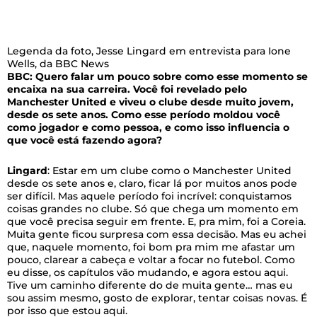
Legenda da foto,
Jesse Lingard em entrevista para Ione
Wells, da BBC News
BBC: Quero falar um pouco sobre como esse momento se
encaixa na sua carreira. Você foi revelado pelo
Manchester United e viveu o clube desde muito jovem,
desde os sete anos. Como esse período moldou você
como jogador e como pessoa, e como isso influencia o
que você está fazendo agora?
Lingard
: Estar em um clube como o Manchester United
desde os sete anos e, claro, ficar lá por muitos anos pode
ser difícil. Mas aquele período foi incrível: conquistamos
coisas grandes no clube. Só que chega um momento em
que você precisa seguir em frente. E, pra mim, foi a Coreia.
Muita gente ficou surpresa com essa decisão. Mas eu achei
que, naquele momento, foi bom pra mim me afastar um
pouco, clarear a cabeça e voltar a focar no futebol. Como
eu disse, os capítulos vão mudando, e agora estou aqui.
Tive um caminho diferente do de muita gente… mas eu
sou assim mesmo, gosto de explorar, tentar coisas novas. É
por isso que estou aqui.