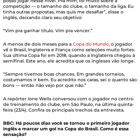
posso jogar nesse nível. Pra mim, foi muito sobre a
competição — o tamanho do clube, o tamanho da liga. Eu
tinha outras propostas, mas quis me desafiar”, disse o
inglês, deixando claro seu objetivo:
“Vim pra ganhar título. Vim pra vencer.”
A menos de dois meses para a
Copa do Mundo
, o jogador
vê o Brasil, Inglaterra e França como seleções muito fortes.
Sua última Copa foi em 2018, quando a Inglaterra chegou à
semifinal. Este ano, ele acredita que os ingleses vão longe.
“Sempre tivemos boas chances. Em grandes torneios,
costumamos ir bem. Eu acredito nos caras, sei o quanto são
bons — então não vejo por que não.”
A repórter Ione Wells conversou com o jogador no centro
de treinamento do clube, em São Paulo, na última quinta-
feira (23/4). Confira os principais trechos da entrevista.
BBC: Há poucos dias você se tornou o primeiro jogador
inglês a marcar um gol na Copa do Brasil. Como é essa
sensação?