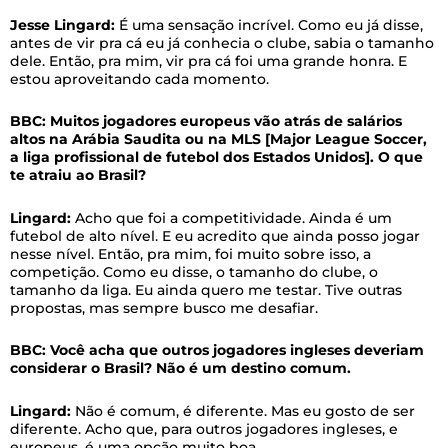
Jesse Lingard:
É uma sensação incrível. Como eu já disse,
antes de vir pra cá eu já conhecia o clube, sabia o tamanho
dele. Então, pra mim, vir pra cá foi uma grande honra. E
estou aproveitando cada momento.
BBC: Muitos jogadores europeus vão atrás de salários
altos na Arábia Saudita ou na MLS [Major League Soccer,
a liga profissional de futebol dos Estados Unidos]. O que
te atraiu ao Brasil?
Lingard:
Acho que foi a competitividade. Ainda é um
futebol de alto nível. E eu acredito que ainda posso jogar
nesse nível. Então, pra mim, foi muito sobre isso, a
competição. Como eu disse, o tamanho do clube, o
tamanho da liga. Eu ainda quero me testar. Tive outras
propostas, mas sempre busco me desafiar.
BBC: Você acha que outros jogadores ingleses deveriam
considerar o Brasil? Não é um destino comum.
Lingard:
Não é comum, é diferente. Mas eu gosto de ser
diferente. Acho que, para outros jogadores ingleses, e
europeus, é uma opção muito boa.