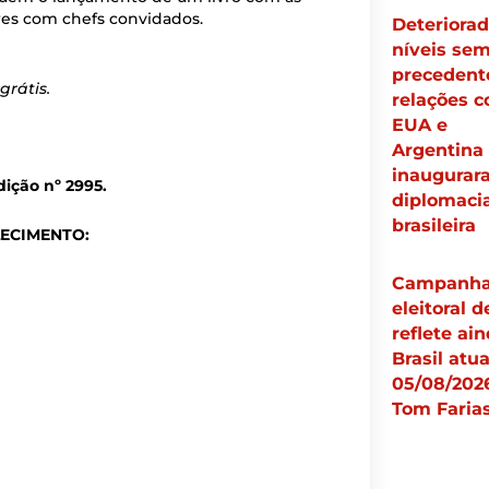
ares com chefs convidados.
Deteriorad
níveis se
precedent
grátis.
relações 
EUA e
Argentina
inaugurar
ição nº 2995.
diplomaci
brasileira
LECIMENTO:
Campanh
eleitoral d
reflete ai
Brasil atua
05/08/2026
Tom Faria