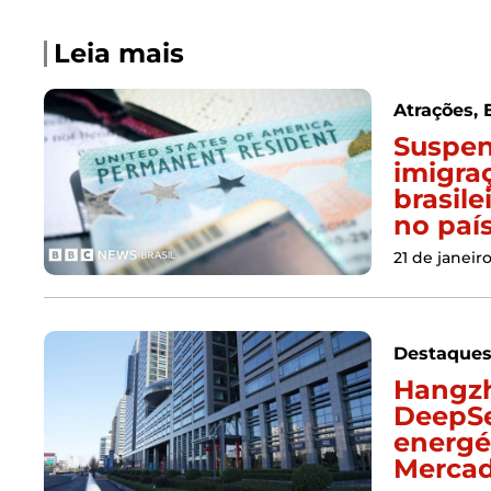
Leia mais
Atrações
,
Suspen
imigra
brasile
no paí
21 de janeir
Destaque
Hangzh
DeepSe
energét
Merca