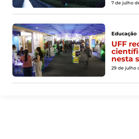
7 de julho d
Educação
UFF re
científ
nesta 
29 de julho 