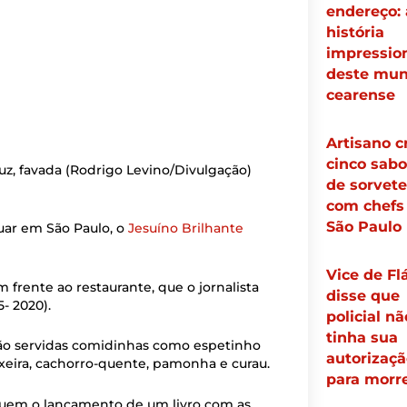
endereço: 
história
impressio
deste mun
cearense
Artisano c
cinco sabo
uz, favada
(Rodrigo Levino/Divulgação)
de sorvete
com chefs
São Paulo
uar em São Paulo, o
Jesuíno Brilhante
Vice de Fl
 frente ao restaurante, que o jornalista
disse que
- 2020).
policial nã
tinha sua
rão servidas comidinhas como espetinho
autorizaçã
axeira, cachorro-quente, pamonha e curau.
para morr
ncluem o lançamento de um livro com as