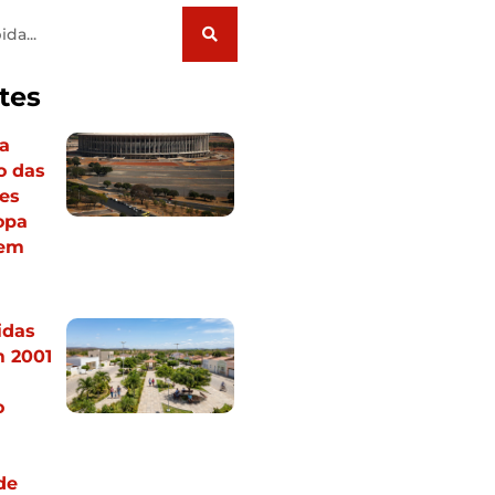
tes
a
o das
es
opa
 em
idas
m 2001
o
de