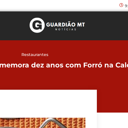
9
Restaurantes
omemora dez anos com Forró na Ca