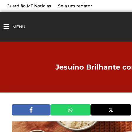
Ir
Guardião MT Notícias
Seja um redator
para
o
conteúdo
MENU
Jesuíno Brilhante c