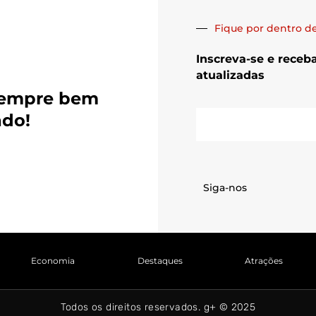
Fique por dentro de
Inscreva-se e receb
atualizadas
sempre bem
E-
ado!
mail
Siga-nos
Economia
Destaques
Atrações
Todos os direitos reservados. g+ © 2025