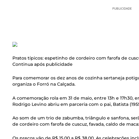
PUBLICIDADE
Pratos típicos: espetinho de cordeiro com farofa de cusc
Continua após publicidade
Para comemorar os dez anos de cozinha sertaneja potig
organiza o Forró na Calçada.
A comemoração rola em 31 de maio, entre 13h e 17h30, em
Rodrigo Levino abriu em parceria com o pai, Batista (1955
Ao som de um trio de zabumba, triângulo e sanfona, se
de cordeiro com farofa de cuscuz, favada, caldo de mac
Os preços vão de R$ 15,00 a R$ 38,00. As celebrações i