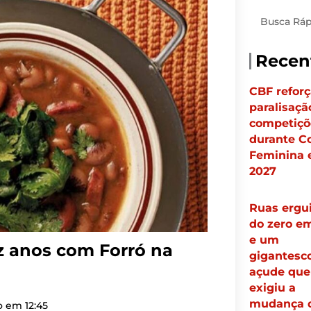
Pesquisar
Recen
CBF reforç
paralisaçã
competiçõ
durante C
Feminina
2027
Ruas ergu
do zero e
e um
z anos com Forró na
gigantesc
açude que
exigiu a
mudança 
do em
12:45