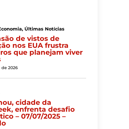
Economia
,
Últimas Notícias
são de vistos de
ção nos EUA frustra
iros que planejam viver
s
o de 2026
s
ou, cidade da
ek, enfrenta desafio
ico – 07/07/2025 –
do