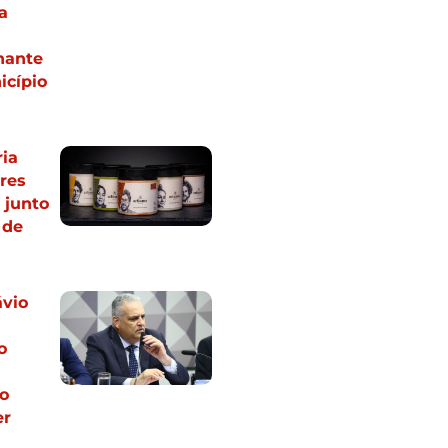
a
nante
icípio
ria
res
 junto
 de
ávio
o
o
er