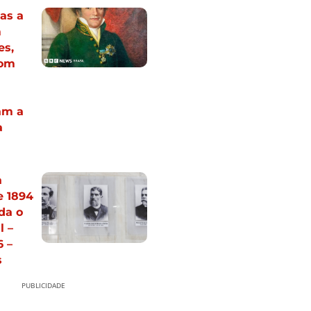
as a
m
es,
com
am a
a
a
e 1894
nda o
l –
 –
s
PUBLICIDADE