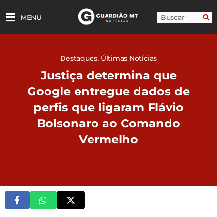
Ir
para
Pesquisar
MENU
o
conteúdo
Destaques
,
Últimas Notícias
Justiça determina que
Google entregue dados de
perfis que ligaram Flávio
Bolsonaro ao Comando
Vermelho