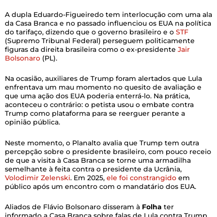
A dupla Eduardo-Figueiredo tem interlocução com uma ala
da Casa Branca e no passado influenciou os EUA na política
do tarifaço, dizendo que o governo brasileiro e o
STF
(Supremo Tribunal Federal) perseguem politicamente
figuras da direita brasileira como o ex-presidente
Jair
Bolsonaro
(PL).
Na ocasião, auxiliares de Trump foram alertados que Lula
enfrentava um mau momento no quesito de avaliação e
que uma ação dos EUA poderia enterrá-lo. Na prática,
aconteceu o contrário: o petista usou o embate contra
Trump como plataforma para se reerguer perante a
opinião pública.
Neste momento, o Planalto avalia que Trump tem outra
percepção sobre o presidente brasileiro, com pouco receio
de que a visita à Casa Branca se torne uma armadilha
semelhante à feita contra o presidente da Ucrânia,
Volodimir Zelenski
. Em 2025,
ele foi constrangido
em
público após um encontro com o mandatário dos EUA.
Aliados de Flávio Bolsonaro disseram à
Folha
ter
informado a Casa Branca sobre falas de Lula contra Trump