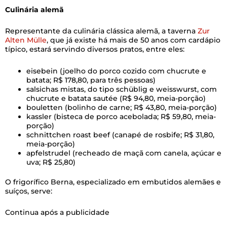
Culinária alemã
Representante da culinária clássica alemã, a taverna
Zur
Alten Mülle
, que já existe há mais de 50 anos com cardápio
típico, estará servindo diversos pratos, entre eles:
eisebein (joelho do porco cozido com chucrute e
batata; R$ 178,80, para três pessoas)
salsichas mistas, do tipo schüblig e weisswurst, com
chucrute e batata sautée (R$ 94,80, meia-porção)
bouletten (bolinho de carne; R$ 43,80, meia-porção)
kassler (bisteca de porco acebolada; R$ 59,80, meia-
porção)
schnittchen roast beef (canapé de rosbife; R$ 31,80,
meia-porção)
apfelstrudel (recheado de maçã com canela, açúcar e
uva; R$ 25,80)
O frigorífico Berna, especializado em embutidos alemães e
suíços, serve:
Continua após a publicidade