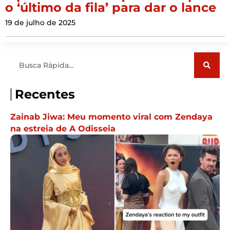
o ‘último da fila’ para dar o lance
19 de julho de 2025
Pesquisar
Recentes
Zainab Jiwa: Meu momento viral com Zendaya
na estreia de A Odisseia