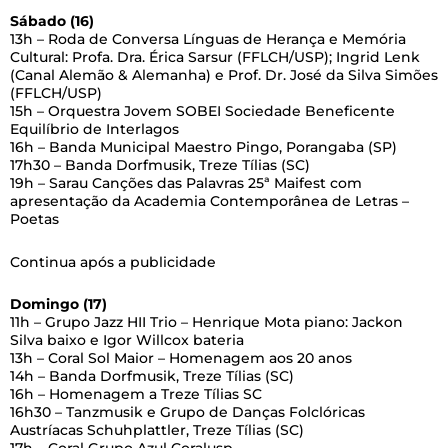
Sábado (16)
13h – Roda de Conversa Línguas de Herança e Memória
Cultural: Profa. Dra. Érica Sarsur (FFLCH/USP); Ingrid Lenk
(Canal Alemão & Alemanha) e Prof. Dr. José da Silva Simões
(FFLCH/USP)
15h – Orquestra Jovem SOBEI Sociedade Beneficente
Equilíbrio de Interlagos
16h – Banda Municipal Maestro Pingo, Porangaba (SP)
17h30 – Banda Dorfmusik, Treze Tílias (SC)
19h – Sarau Canções das Palavras 25ª Maifest com
apresentação da Academia Contemporânea de Letras –
Poetas
Continua após a publicidade
Domingo (17)
11h – Grupo Jazz HII Trio – Henrique Mota piano: Jackon
Silva baixo e Igor Willcox bateria
13h – Coral Sol Maior – Homenagem aos 20 anos
14h – Banda Dorfmusik, Treze Tílias (SC)
16h – Homenagem a Treze Tílias SC
16h30 – Tanzmusik e Grupo de Danças Folclóricas
Austríacas Schuhplattler, Treze Tílias (SC)