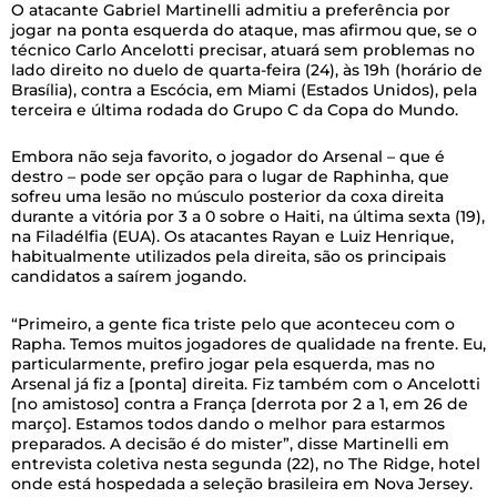
O atacante Gabriel Martinelli admitiu a preferência por
jogar na ponta esquerda do ataque, mas afirmou que, se o
técnico Carlo Ancelotti precisar, atuará sem problemas no
lado direito no duelo de quarta-feira (24), às 19h (horário de
Brasília), contra a Escócia, em Miami (Estados Unidos), pela
terceira e última rodada do Grupo C da Copa do Mundo.
Embora não seja favorito, o jogador do Arsenal – que é
destro – pode ser opção para o lugar de Raphinha, que
sofreu uma lesão no músculo posterior da coxa direita
durante a vitória por 3 a 0 sobre o Haiti, na última sexta (19),
na Filadélfia (EUA). Os atacantes Rayan e Luiz Henrique,
habitualmente utilizados pela direita, são os principais
candidatos a saírem jogando.
“Primeiro, a gente fica triste pelo que aconteceu com o
Rapha. Temos muitos jogadores de qualidade na frente. Eu,
particularmente, prefiro jogar pela esquerda, mas no
Arsenal já fiz a [ponta] direita. Fiz também com o Ancelotti
[no amistoso] contra a França [derrota por 2 a 1, em 26 de
março]. Estamos todos dando o melhor para estarmos
preparados. A decisão é do mister”, disse Martinelli em
entrevista coletiva nesta segunda (22), no The Ridge, hotel
onde está hospedada a seleção brasileira em Nova Jersey.