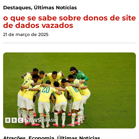
Destaques
,
Últimas Notícias
o que se sabe sobre donos de site
de dados vazados
21 de março de 2025
Atrações
,
Economia
,
Últimas Notícias