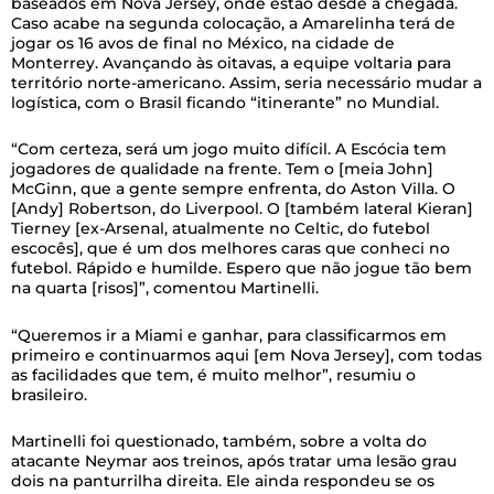
baseados em Nova Jersey, onde estão desde a chegada.
Caso acabe na segunda colocação, a Amarelinha terá de
jogar os 16 avos de final no México, na cidade de
Monterrey. Avançando às oitavas, a equipe voltaria para
território norte-americano. Assim, seria necessário mudar a
logística, com o Brasil ficando “itinerante” no Mundial.
“Com certeza, será um jogo muito difícil. A Escócia tem
jogadores de qualidade na frente. Tem o [meia John]
McGinn, que a gente sempre enfrenta, do Aston Villa. O
[Andy] Robertson, do Liverpool. O [também lateral Kieran]
Tierney [ex-Arsenal, atualmente no Celtic, do futebol
escocês], que é um dos melhores caras que conheci no
futebol. Rápido e humilde. Espero que não jogue tão bem
na quarta [risos]”, comentou Martinelli.
“Queremos ir a Miami e ganhar, para classificarmos em
primeiro e continuarmos aqui [em Nova Jersey], com todas
as facilidades que tem, é muito melhor”, resumiu o
brasileiro.
Martinelli foi questionado, também, sobre a volta do
atacante Neymar aos treinos, após tratar uma lesão grau
dois na panturrilha direita. Ele ainda respondeu se os