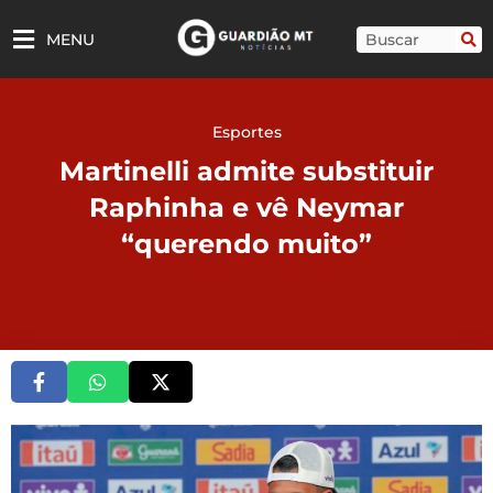
Ir
para
Pesquisar
MENU
o
conteúdo
Esportes
Martinelli admite substituir
Raphinha e vê Neymar
“querendo muito”