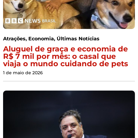
Atrações
,
Economia
,
Últimas Notícias
Aluguel de graça e economia de
R$ 7 mil por mês: o casal que
viaja o mundo cuidando de pets
1 de maio de 2026