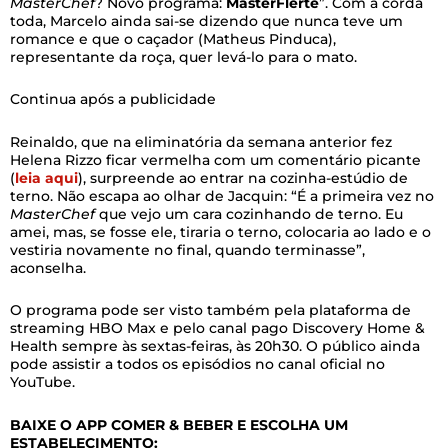
MasterChef
? Novo programa:
MasterFlerte
”. Com a corda
toda, Marcelo ainda sai-se dizendo que nunca teve um
romance e que o caçador (Matheus Pinduca),
representante da roça, quer levá-lo para o mato.
Continua após a publicidade
Reinaldo, que na eliminatória da semana anterior fez
Helena Rizzo ficar vermelha com um comentário picante
(
leia aqui
), surpreende ao entrar na cozinha-estúdio de
terno. Não escapa ao olhar de Jacquin: “É a primeira vez no
MasterChef
que vejo um cara cozinhando de terno. Eu
amei, mas, se fosse ele, tiraria o terno, colocaria ao lado e o
vestiria novamente no final, quando terminasse”,
aconselha.
O programa pode ser visto também pela plataforma de
streaming HBO Max e pelo canal pago Discovery Home &
Health sempre às sextas-feiras, às 20h30. O público ainda
pode assistir a todos os episódios no canal oficial no
YouTube.
BAIXE O APP COMER & BEBER E ESCOLHA UM
ESTABELECIMENTO: