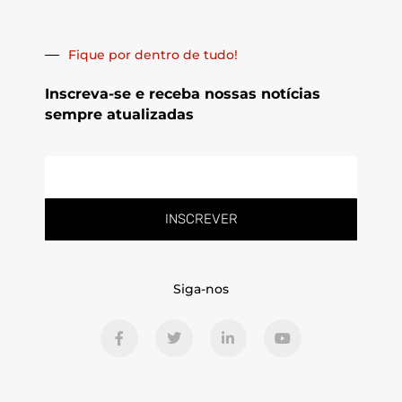
Fique por dentro de tudo!
Inscreva-se e receba nossas notícias
sempre atualizadas
E-
mail
INSCREVER
Siga-nos
F
T
L
Y
a
w
i
o
c
i
n
u
e
t
k
t
b
t
e
u
o
e
d
b