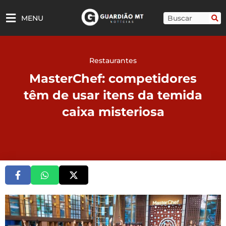
Ir
para
Pesquisar
MENU
o
conteúdo
Restaurantes
MasterChef: competidores
têm de usar itens da temida
caixa misteriosa