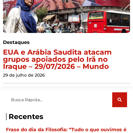
Destaques
EUA e Arábia Saudita atacam
grupos apoiados pelo Irã no
Iraque – 29/07/2026 – Mundo
29 de julho de 2026
Pesquisar
Recentes
Frase do dia da Filosofia: “Tudo o que ouvimos é