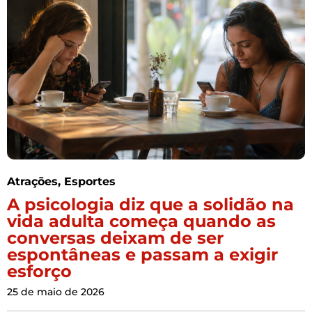
Atrações
,
Esportes
A psicologia diz que a solidão na
vida adulta começa quando as
conversas deixam de ser
espontâneas e passam a exigir
esforço
25 de maio de 2026