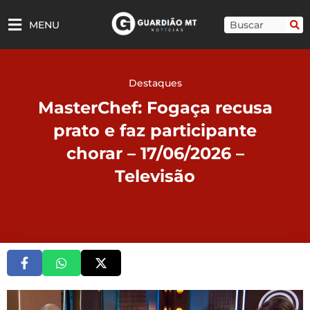
Ir
para
Pesquisar
MENU
o
conteúdo
Destaques
MasterChef: Fogaça recusa
prato e faz participante
chorar – 17/06/2026 –
Televisão