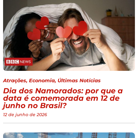
Atrações
,
Economia
,
Últimas Notícias
Dia dos Namorados: por que a
data é comemorada em 12 de
junho no Brasil?
12 de junho de 2026