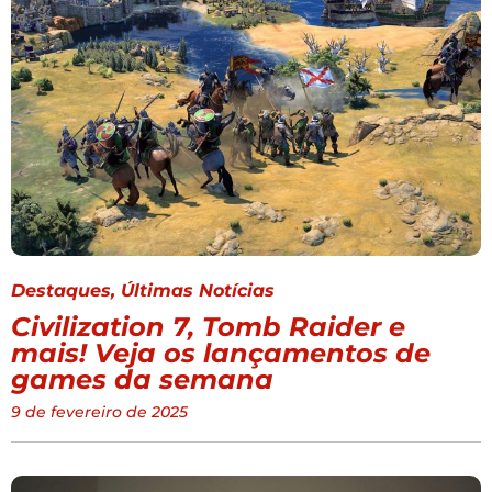
Destaques
,
Últimas Notícias
Civilization 7, Tomb Raider e
mais! Veja os lançamentos de
games da semana
9 de fevereiro de 2025