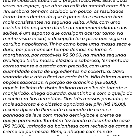
reúne clássicos italianos a preços razoáveis. Estive duas
vezes no espaço, que abre no café da manhã entre 8h e
11h. Embora tenham oscilado um pouco, os resultados
foram bons dentro do que é proposto e estavam bem
mais consistentes na segunda visita. Aliás, com uma
cozinha tão pequena diante da monumentalidade dos
salões, é um espanto que consigam acertar tanto. Na
minha visita inicial, a decepção foi a pizza que segue a
cartilha napolitana. Tinha como base uma massa seca e
dura, por permanecer tempo demais no forno. A
margherita, por razoáveis R$ 50,00, na minha segunda
avaliação tinha massa elástica e saborosa, fermentada
corretamente e assada com precisão, com uma
quantidade certa de ingredientes na cobertura. Dava
vontade de ir até o final de cada fatia. Não faltam outras
opções saborosas. A porção de arancino (R$ 55,00),
aquele bolinho de risoto italiano ao molho de tomate e
manjericão, chega dourada, quentinha e com o queijo do
recheio em fios derretidos. Das três massas provadas, a
mais saborosa é o clássico agnolotti del plin (R$ 115,00),
receita típica do Piemonte recheada de carne e
banhada de leve com molho demi-glace e creme de
queijo parmesão. Também faz bonito a lasanha da casa
(R$ 75,00), variação da bolonhesa com recheio de carne e
creme de parmesão. Bem, o nhoque com mix de