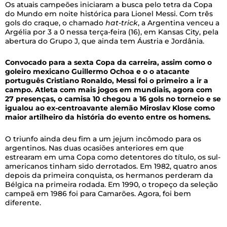
Os atuais campeões iniciaram a busca pelo tetra da Copa
do Mundo em noite histórica para Lionel Messi. Com três
gols do craque, o chamado
hat-trick
, a Argentina venceu a
Argélia por 3 a 0 nessa terça-feira (16), em Kansas City, pela
abertura do Grupo J, que ainda tem Áustria e Jordânia.
Convocado para a sexta Copa da carreira, assim como o
goleiro mexicano Guillermo Ochoa e o o atacante
português Cristiano Ronaldo, Messi foi o primeiro a ir a
campo. Atleta com mais jogos em mundiais, agora com
27 presenças, o camisa 10 chegou a 16 gols no torneio e se
igualou ao ex-centroavante alemão Miroslav Klose como
maior artilheiro da história do evento entre os homens.
O triunfo ainda deu fim a um jejum incômodo para os
argentinos. Nas duas ocasiões anteriores em que
estrearam em uma Copa como detentores do título, os sul-
americanos tinham sido derrotados. Em 1982, quatro anos
depois da primeira conquista, os hermanos perderam da
Bélgica na primeira rodada. Em 1990, o tropeço da seleção
campeã em 1986 foi para Camarões. Agora, foi bem
diferente.