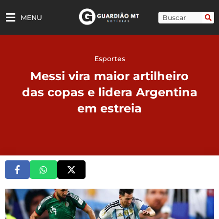
Ir
para
Pesquisar
MENU
o
conteúdo
Esportes
Messi vira maior artilheiro
das copas e lidera Argentina
em estreia