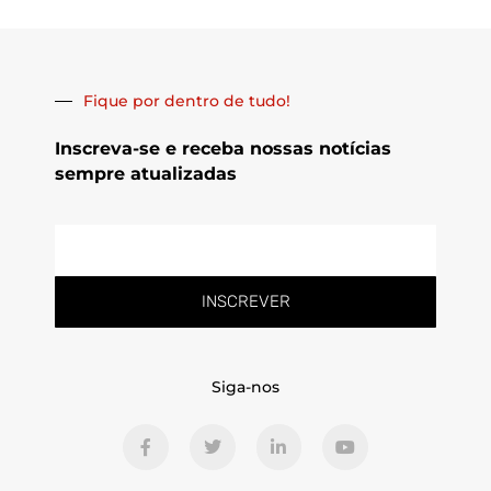
Fique por dentro de tudo!
Inscreva-se e receba nossas notícias
sempre atualizadas
E-
mail
INSCREVER
Siga-nos
F
T
L
Y
a
w
i
o
c
i
n
u
e
t
k
t