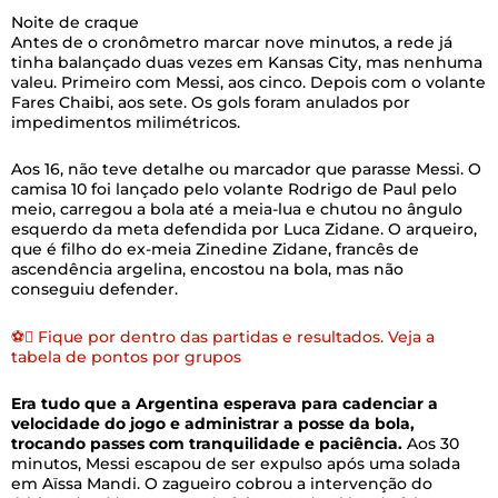
Noite de craque
Antes de o cronômetro marcar nove minutos, a rede já
tinha balançado duas vezes em Kansas City, mas nenhuma
valeu. Primeiro com Messi, aos cinco. Depois com o volante
Fares Chaibi, aos sete. Os gols foram anulados por
impedimentos milimétricos.
Aos 16, não teve detalhe ou marcador que parasse Messi. O
camisa 10 foi lançado pelo volante Rodrigo de Paul pelo
meio, carregou a bola até a meia-lua e chutou no ângulo
esquerdo da meta defendida por Luca Zidane. O arqueiro,
que é filho do ex-meia Zinedine Zidane, francês de
ascendência argelina, encostou na bola, mas não
conseguiu defender.
⚽ Fique por dentro das partidas e resultados. Veja a
tabela de pontos por grupos
Era tudo que a Argentina esperava para cadenciar a
velocidade do jogo e administrar a posse da bola,
trocando passes com tranquilidade e paciência.
Aos 30
minutos, Messi escapou de ser expulso após uma solada
em Aïssa Mandi. O zagueiro cobrou a intervenção do