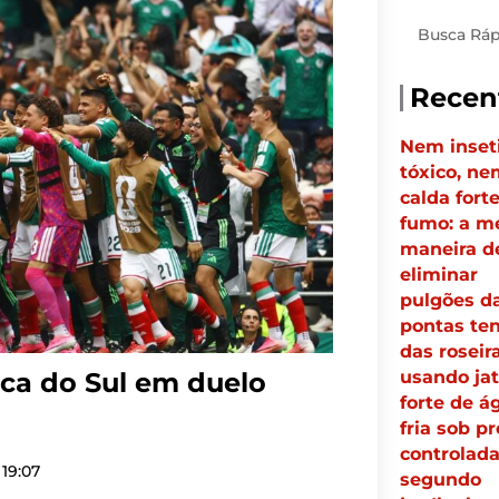
Pesquisar
Recen
Nem inset
tóxico, ne
calda fort
fumo: a m
maneira d
eliminar
pulgões d
pontas ten
das roseir
usando ja
ca do Sul em duelo
forte de á
fria sob p
controlada
19:07
segundo