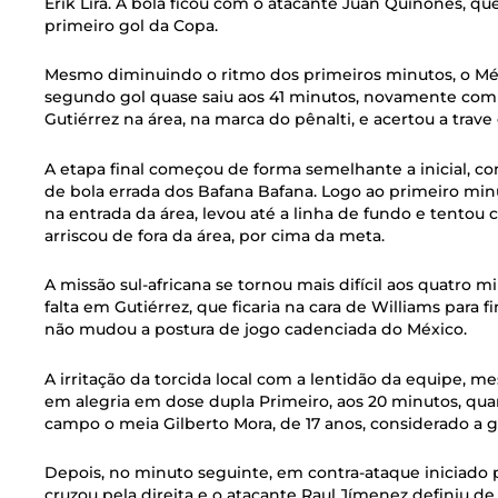
Érik Lira. A bola ficou com o atacante Juan Quinõnes, q
primeiro gol da Copa.
Mesmo diminuindo o ritmo dos primeiros minutos, o Mé
segundo gol quase saiu aos 41 minutos, novamente com
Gutiérrez na área, na marca do pênalti, e acertou a trave
A etapa final começou de forma semelhante a inicial, 
de bola errada dos Bafana Bafana. Logo ao primeiro min
na entrada da área, levou até a linha de fundo e tentou cr
arriscou de fora da área, por cima da meta.
A missão sul-africana se tornou mais difícil aos quatro 
falta em Gutiérrez, que ficaria na cara de Williams para 
não mudou a postura de jogo cadenciada do México.
A irritação da torcida local com a lentidão da equipe,
em alegria em dose dupla Primeiro, aos 20 minutos, qua
campo o meia Gilberto Mora, de 17 anos, considerado a 
Depois, no minuto seguinte, em contra-ataque iniciado
cruzou pela direita e o atacante Raul Jímenez definiu de 