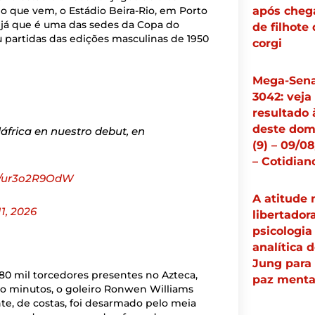
após cheg
no que vem, o Estádio Beira-Rio, em Porto
os, já que é uma das sedes da Copa do
de filhote
 partidas das edições masculinas de 1950
corgi
Mega-Sen
3042: veja
resultado 
deste dom
áfrica en nuestro debut, en
(9) – 09/0
– Cotidian
om/ur3o2R9OdW
A atitude 
1, 2026
libertador
psicologia
analítica 
Jung para 
80 mil torcedores presentes no Azteca,
paz menta
ito minutos, o goleiro Ronwen Williams
te, de costas, foi desarmado pelo meia