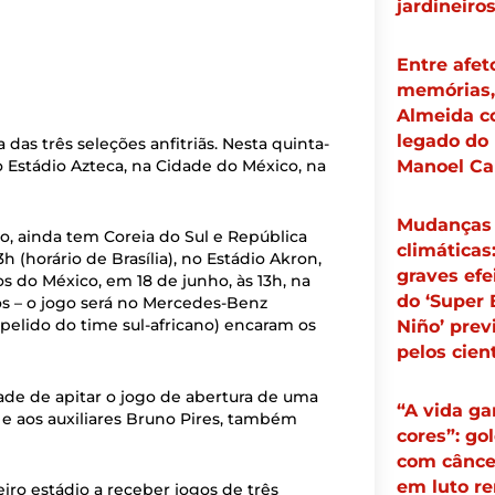
jardineiro
Entre afet
memórias, 
Almeida c
legado do 
as três seleções anfitriãs. Nesta quinta-
 no Estádio Azteca, na Cidade do México, na
Manoel Ca
Mudanças
o, ainda tem Coreia do Sul e República
climáticas
h (horário de Brasília), no Estádio Akron,
graves efe
 do México, em 18 de junho, às 13h, na
do ‘Super 
os – o jogo será no Mercedes-Benz
pelido do time sul-africano) encaram os
Niño’ prev
pelos cien
idade de apitar o jogo de abertura de uma
“A vida g
 e aos auxiliares Bruno Pires, também
cores”: go
com cânce
em luto r
iro estádio a receber jogos de três