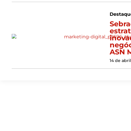
Destaqu
Sebra
estra
inova
negóc
ASN M
14 de abri