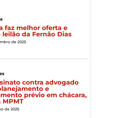
a
a faz melhor oferta e
 leilão da Fernão Dias
embro de 2025
es
sinato contra advogado
planejamento e
amento prévio em chácara,
la MPMT
ho de 2025