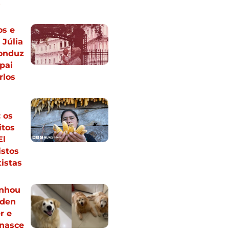
s
os e
Júlia
onduz
pai
rlos
: os
itos
El
istos
tistas
anhou
lden
r e
enasce