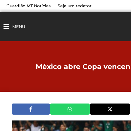
Ir
Guardião MT Notícias
Seja um redator
para
o
conteúdo
MENU
México abre Copa vencend