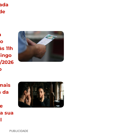
ada
 de
a
 o
às 11h
ingo
8/2026
o
mais
a da
de
a sua
l
PUBLICIDADE