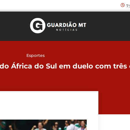
7
Esportes
o África do Sul em duelo com três