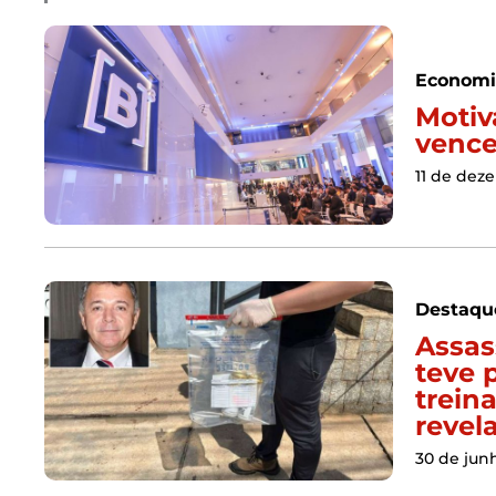
Economi
Motiv
vence
11 de dez
Destaqu
Assas
teve 
trein
reve
30 de jun