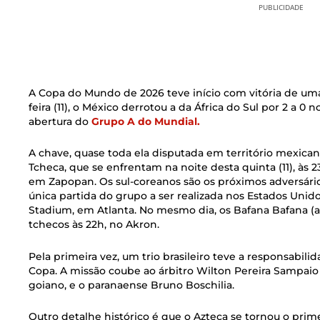
PUBLICIDADE
A Copa do Mundo de 2026 teve início com vitória de uma d
feira (11), o México derrotou a da África do Sul por 2 a 0
abertura do
Grupo A do Mundial.
A chave, quase toda ela disputada em território mexican
Tcheca, que se enfrentam na noite desta quinta (11), às 23
em Zapopan. Os sul-coreanos são os próximos adversários
única partida do grupo a ser realizada nos Estados Unid
Stadium, em Atlanta. No mesmo dia, os Bafana Bafana (a
tchecos às 22h, no Akron.
Pela primeira vez, um trio brasileiro teve a responsabil
Copa. A missão coube ao árbitro Wilton Pereira Sampaio
goiano, e o paranaense Bruno Boschilia.
Outro detalhe histórico é que o Azteca se tornou o prime