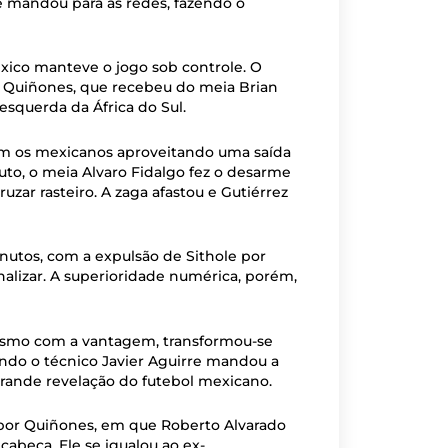
ue mandou para as redes, fazendo o
xico manteve o jogo sob controle. O
 Quiñones, que recebeu do meia Brian
 esquerda da África do Sul.
com os mexicanos aproveitando uma saída
uto, o meia Alvaro Fidalgo fez o desarme
uzar rasteiro. A zaga afastou e Gutiérrez
minutos, com a expulsão de Sithole por
finalizar. A superioridade numérica, porém,
 mesmo com a vantagem, transformou-se
ndo o técnico Javier Aguirre mandou a
grande revelação do futebol mexicano.
 por Quiñones, em que Roberto Alvarado
cabeça. Ele se igualou ao ex-