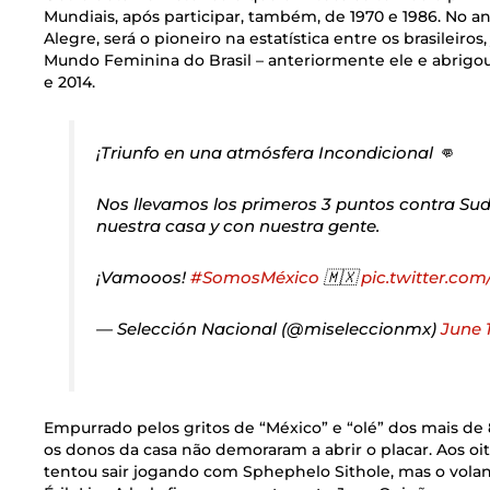
Mundiais, após participar, também, de 1970 e 1986. No a
Alegre, será o pioneiro na estatística entre os brasileir
Mundo Feminina do Brasil – anteriormente ele e abrigou
e 2014.
¡Triunfo en una atmósfera Incondicional 👊
Nos llevamos los primeros 3 puntos contra Sud
nuestra casa y con nuestra gente.
¡Vamooos!
#SomosMéxico
🇲🇽
pic.twitter.c
— Selección Nacional (@miseleccionmx)
June 1
Empurrado pelos gritos de “México” e “olé” dos mais de 
os donos da casa não demoraram a abrir o placar. Aos o
tentou sair jogando com Sphephelo Sithole, mas o volan