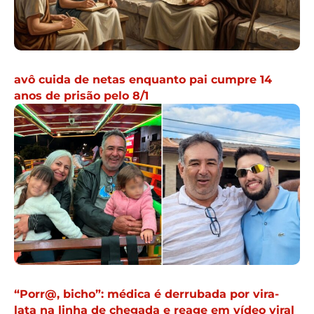
avô cuida de netas enquanto pai cumpre 14
anos de prisão pelo 8/1
“Porr@, bicho”: médica é derrubada por vira-
lata na linha de chegada e reage em vídeo viral