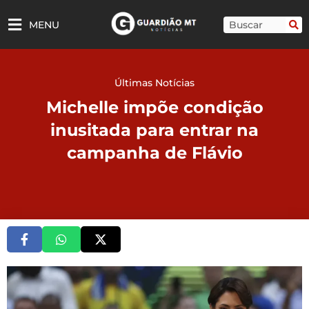
Ir
para
Pesquisar
MENU
o
conteúdo
Últimas Notícias
Michelle impõe condição
inusitada para entrar na
campanha de Flávio