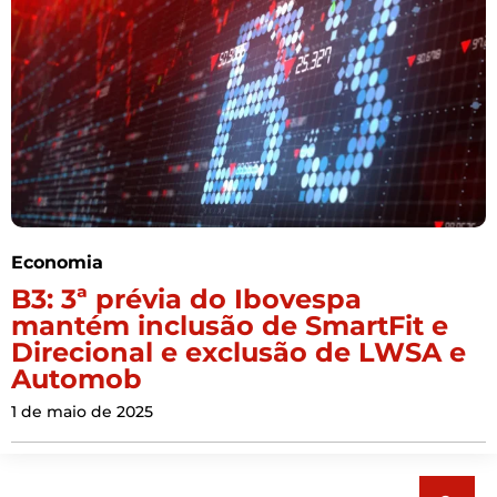
Economia
B3: 3ª prévia do Ibovespa
mantém inclusão de SmartFit e
Direcional e exclusão de LWSA e
Automob
1 de maio de 2025
Pesquisar