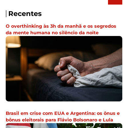
Recentes
O overthinking às 3h da manhã e os segredos
da mente humana no silêncio da noite
Brasil em crise com EUA e Argentina: os ônus e
bônus eleitorais para Flávio Bolsonaro e Lula