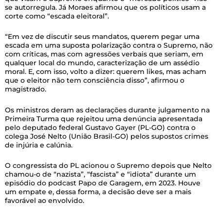
se autorregula. Já Moraes afirmou que os políticos usam a
corte como “escada eleitoral”.
“Em vez de discutir seus mandatos, querem pegar uma
escada em uma suposta polarização contra o Supremo, não
com críticas, mas com agressões verbais que seriam, em
qualquer local do mundo, caracterização de um assédio
moral. E, com isso, volto a dizer: querem likes, mas acham
que o eleitor não tem consciência disso”, afirmou o
magistrado.
Os ministros deram as declarações durante julgamento na
Primeira Turma que rejeitou uma denúncia apresentada
pelo deputado federal Gustavo Gayer (PL-GO) contra o
colega José Nelto (União Brasil-GO) pelos supostos crimes
de injúria e calúnia.
O congressista do PL acionou o Supremo depois que Nelto
chamou-o de “nazista”, “fascista” e “idiota” durante um
episódio do podcast Papo de Garagem, em 2023. Houve
um empate e, dessa forma, a decisão deve ser a mais
favorável ao envolvido.