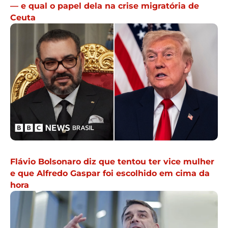
— e qual o papel dela na crise migratória de
Ceuta
Flávio Bolsonaro diz que tentou ter vice mulher
e que Alfredo Gaspar foi escolhido em cima da
hora