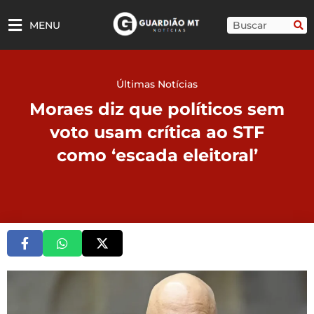
Ir
para
Pesquisar
MENU
o
conteúdo
Últimas Notícias
Moraes diz que políticos sem
voto usam crítica ao STF
como ‘escada eleitoral’