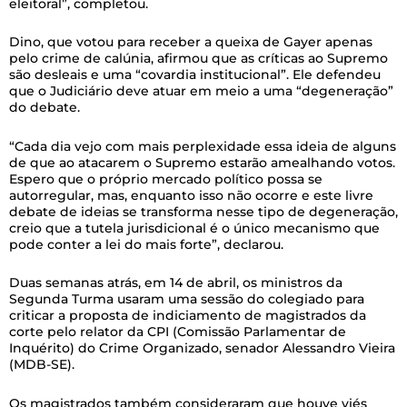
eleitoral”, completou.
Dino, que votou para receber a queixa de Gayer apenas
pelo crime de calúnia, afirmou que as críticas ao Supremo
são desleais e uma “covardia institucional”. Ele defendeu
que o Judiciário deve atuar em meio a uma “degeneração”
do debate.
“Cada dia vejo com mais perplexidade essa ideia de alguns
de que ao atacarem o Supremo estarão amealhando votos.
Espero que o próprio mercado político possa se
autorregular, mas, enquanto isso não ocorre e este livre
debate de ideias se transforma nesse tipo de degeneração,
creio que a tutela jurisdicional é o único mecanismo que
pode conter a lei do mais forte”, declarou.
Duas semanas atrás, em 14 de abril, os ministros da
Segunda Turma usaram uma sessão do colegiado para
criticar a proposta de indiciamento de magistrados da
corte pelo relator da CPI (Comissão Parlamentar de
Inquérito) do Crime Organizado, senador Alessandro Vieira
(MDB-SE).
Os magistrados também consideraram que houve viés