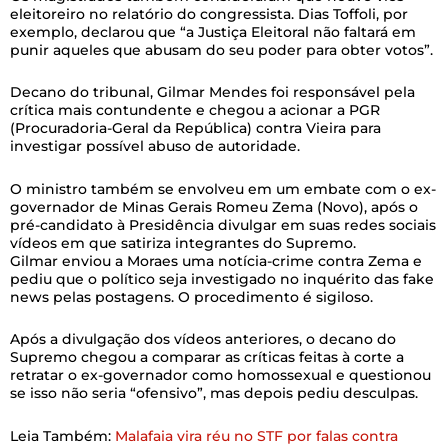
eleitoreiro no relatório do congressista. Dias Toffoli, por
exemplo, declarou que “a Justiça Eleitoral não faltará em
punir aqueles que abusam do seu poder para obter votos”.
Decano do tribunal, Gilmar Mendes foi responsável pela
crítica mais contundente e chegou a acionar a PGR
(Procuradoria-Geral da República) contra Vieira para
investigar possível abuso de autoridade.
O ministro também se envolveu em um embate com o ex-
governador de Minas Gerais Romeu Zema (Novo), após o
pré-candidato à Presidência divulgar em suas redes sociais
vídeos em que satiriza integrantes do Supremo.
Gilmar enviou a Moraes uma notícia-crime contra Zema e
pediu que o político seja investigado no inquérito das fake
news pelas postagens. O procedimento é sigiloso.
Após a divulgação dos vídeos anteriores, o decano do
Supremo chegou a comparar as críticas feitas à corte a
retratar o ex-governador como homossexual e questionou
se isso não seria “ofensivo”, mas depois pediu desculpas.
Leia Também:
Malafaia vira réu no STF por falas contra