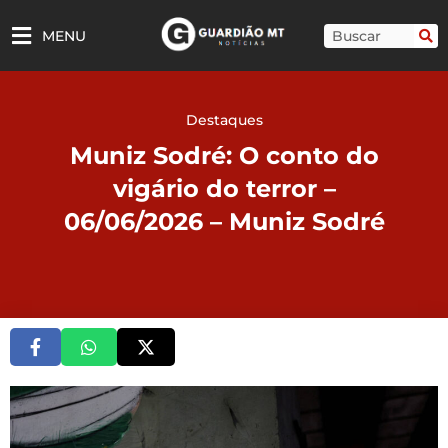
Ir
para
Pesquisar
MENU
o
conteúdo
Destaques
Muniz Sodré: O conto do
vigário do terror –
06/06/2026 – Muniz Sodré