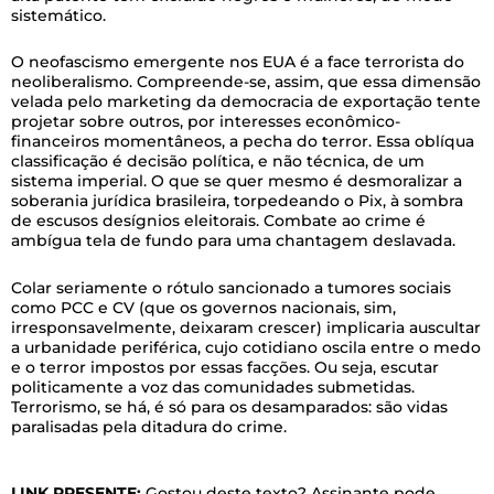
sistemático.
O neofascismo emergente nos EUA é a face terrorista do
neoliberalismo. Compreende-se, assim, que essa dimensão
velada pelo marketing da democracia de exportação tente
projetar sobre outros, por interesses econômico-
financeiros momentâneos, a pecha do terror. Essa oblíqua
classificação é decisão política, e não técnica, de um
sistema imperial. O que se quer mesmo é desmoralizar a
soberania jurídica brasileira, torpedeando o Pix, à sombra
de escusos desígnios eleitorais. Combate ao crime é
ambígua tela de fundo para uma chantagem deslavada.
Colar seriamente o rótulo sancionado a tumores sociais
como PCC e CV (que os governos nacionais, sim,
irresponsavelmente, deixaram crescer) implicaria auscultar
a urbanidade periférica, cujo cotidiano oscila entre o medo
e o terror impostos por essas facções. Ou seja, escutar
politicamente a voz das comunidades submetidas.
Terrorismo, se há, é só para os desamparados: são vidas
paralisadas pela ditadura do crime.
LINK PRESENTE:
Gostou deste texto? Assinante pode