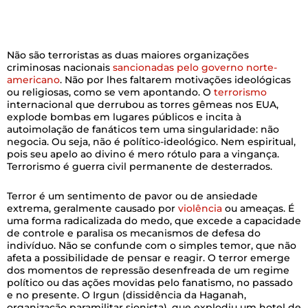
Não são terroristas as duas maiores organizações
criminosas nacionais
sancionadas pelo governo norte-
americano
. Não por lhes faltarem motivações ideológicas
ou religiosas, como se vem apontando. O
terrorismo
internacional que derrubou as torres gêmeas nos EUA,
explode bombas em lugares públicos e incita à
autoimolação de fanáticos tem uma singularidade: não
negocia. Ou seja, não é político-ideológico. Nem espiritual,
pois seu apelo ao divino é mero rótulo para a vingança.
Terrorismo é guerra civil permanente de desterrados.
Terror é um sentimento de pavor ou de ansiedade
extrema, geralmente causado por
violência
ou ameaças. É
uma forma radicalizada do medo, que excede a capacidade
de controle e paralisa os mecanismos de defesa do
indivíduo. Não se confunde com o simples temor, que não
afeta a possibilidade de pensar e reagir. O terror emerge
dos momentos de repressão desenfreada de um regime
político ou das ações movidas pelo fanatismo, no passado
e no presente. O Irgun (dissidência da Haganah,
organização paramilitar sionista), que explodiu um hotel de