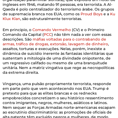
ingleses em 1946, matando 91 pessoas, era terrorista. A Al-
Qaeda é polo centralizador do terrorismo árabe. Os grupos
de supremacia branca nos EUA, como os
Proud Boys
e a
Ku
Klux Klan
, são estruturalmente terroristas.
Em princípio, o
Comando Vermelho
(CV) e o Primeiro
Comando da Capital (
PCC
) não têm nada a ver com essas
descrições. São
máfias voltadas para o contrabando de
armas, tráfico de drogas, extorsão, lavagem de dinheiro
,
assaltos, torturas e execuções. Nelas, porém, inexiste a
dinâmica de suicídio inerente às fantasias identitárias que
sustentam a mitologia de uma divindade onipotente, de
um regressivo califado ou mesmo de uma branquitude
unitária. Nem a matriz vingativa que rege as necropolíticas
da extrema direita.
Vingança, uma pulsão propriamente terrorista, responde
em parte pelo que vem acontecendo nos EUA. Trump é
pretexto para que as elites brancas e os rednecks
empobrecidos concretizem o seu histórico ressentimento
contra imigrantes, negros, mulheres, asiáticos e latinos.
Nem sequer as Forças Armadas norte-americanas escapam
ao escrutínio discriminatório: as promoções de oficiais de
alta patente têm excluído negros e mulheres, de modo