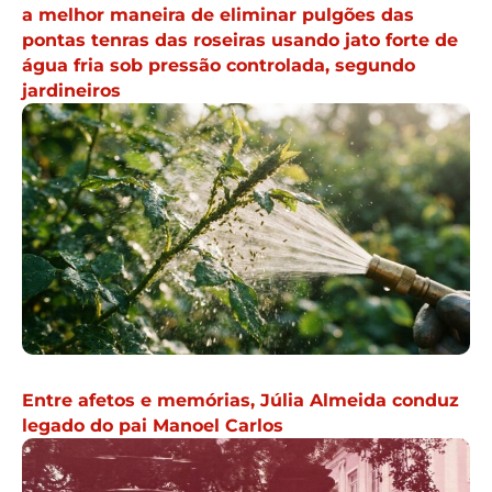
a melhor maneira de eliminar pulgões das
pontas tenras das roseiras usando jato forte de
água fria sob pressão controlada, segundo
jardineiros
Entre afetos e memórias, Júlia Almeida conduz
legado do pai Manoel Carlos