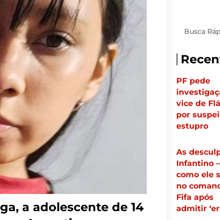
Pesquisar
Recen
PF pede
investigaç
vice de Fl
por suspei
estupro
As descul
Infantino 
como ele 
no coman
Fifa após
ga, a adolescente de 14
admitir ‘er