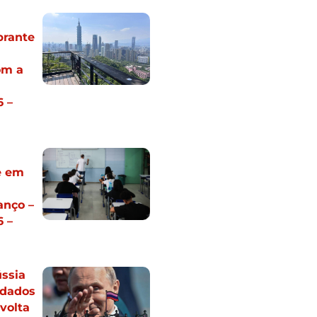
brante
om a
 –
e em
anço –
 –
ssia
dados
 volta