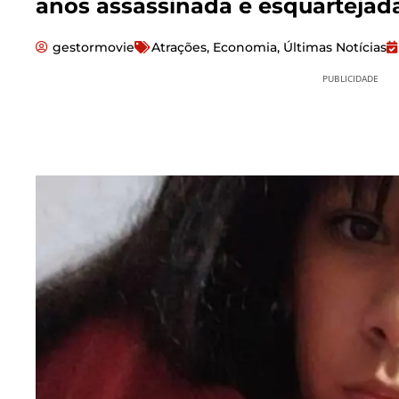
anos assassinada e esquartejad
gestormovie
Atrações
,
Economia
,
Últimas Notícias
PUBLICIDADE