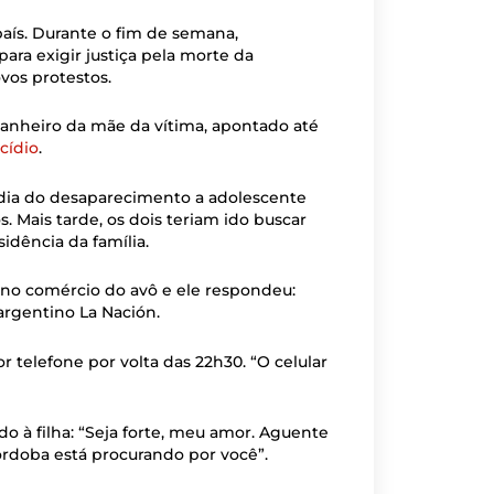
aís. Durante o fim de semana,
ara exigir justiça pela morte da
os protestos.
panheiro da mãe da vítima, apontado até
cídio
.
 dia do desaparecimento a adolescente
 Mais tarde, os dois teriam ido buscar
idência da família.
 no comércio do avô e ele respondeu:
 argentino La Nación.
r telefone por volta das 22h30. “O celular
o à filha: “Seja forte, meu amor. Aguente
rdoba está procurando por você”.