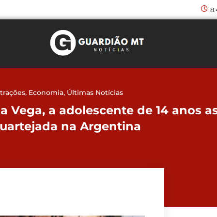
8
trações
,
Economia
,
Últimas Notícias
a Vega, a adolescente de 14 anos a
uartejada na Argentina