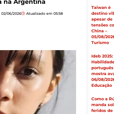
a na Argentina
Taiwan é
destino vi
02/06/2026
Atualizado em
05:58
apesar de
tensões c
China –
05/08/2026
Turismo
Ideb 2025:
Habilidad
português
mostra av
06/08/2026
Educação
Como a Rú
manda sol
feridos de