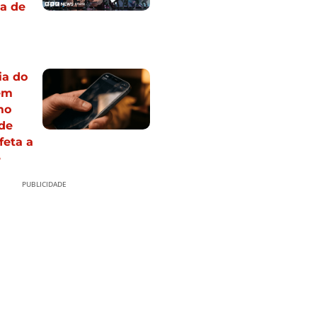
ha de
ia do
em
mo
 de
feta a
e
PUBLICIDADE