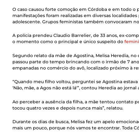
O caso causou forte comoção em Córdoba e em todo o p
manifestações foram realizadas em diversas localidades p
adolescente. Grupos feministas também convocaram nov
A polícia prendeu Claudio Barrelier, de 33 anos, ex-com
o momento como o principal e único suspeito do
femini
Segundo relato da mãe de Agostina, Melisa Heredia, no
passou parte do tempo brincando com o irmão de 7 anos.
empanadas no comércio do avô, localizado próximo à res
“Quando meu filho voltou, perguntei se Agostina estava
‘Não, mãe, a Agos não está lá'”, contou Heredia ao jornal
Ao perceber a ausência da filha, a mãe tentou contato po
tocou quatro vezes e depois nunca mais”, relatou.
Durante os dias de busca, Melisa fez um apelo emocionad
mais um pouco, porque nós vamos te encontrar. Toda Có