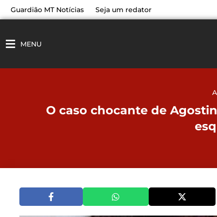
Ir
Guardião MT Notícias
Seja um redator
para
o
conteúdo
MENU
A
O caso chocante de Agostin
esq