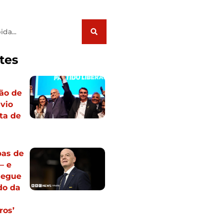
tes
ão de
ávio
ta de
pas de
— e
segue
do da
ros’