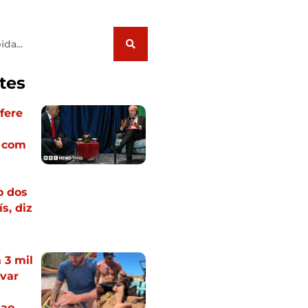
tes
fere
a com
o dos
s, diz
 3 mil
var
 ao