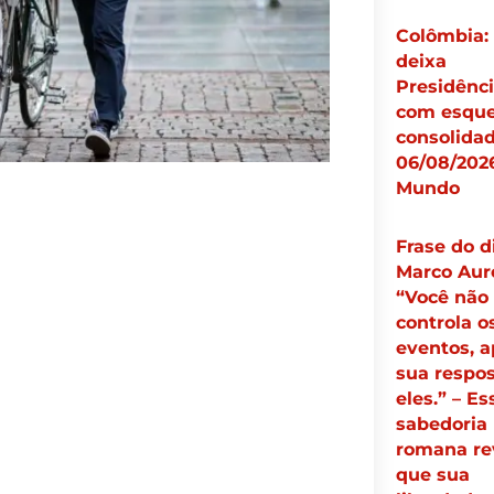
Colômbia:
deixa
Presidênc
com esqu
consolidad
06/08/2026
Mundo
Frase do d
Marco Auré
“Você não
controla o
eventos, 
sua respos
eles.” – Es
sabedoria
romana re
que sua