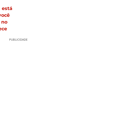
 está
você
 no
ece
PUBLICIDADE