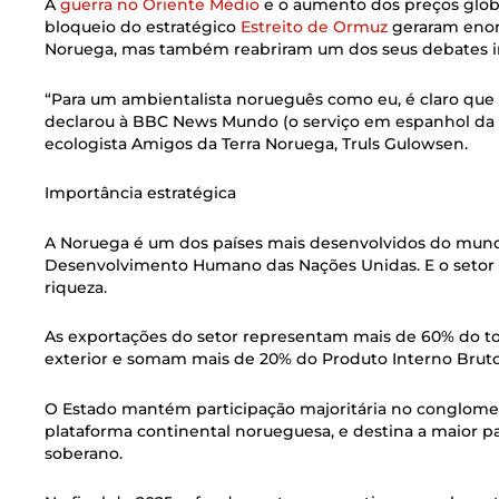
A
guerra no Oriente Médio
e o aumento dos preços globa
bloqueio do estratégico
Estreito de Ormuz
geraram enor
Noruega, mas também reabriram um dos seus debates i
“Para um ambientalista norueguês como eu, é claro que
declarou à BBC News Mundo (o serviço em espanhol da 
ecologista Amigos da Terra Noruega, Truls Gulowsen.
Importância estratégica
A Noruega é um dos países mais desenvolvidos do mund
Desenvolvimento Humano das Nações Unidas. E o setor d
riqueza.
As exportações do setor representam mais de 60% do to
exterior e somam mais de 20% do Produto Interno Bruto 
O Estado mantém participação majoritária no conglomer
plataforma continental norueguesa, e destina a maior pa
soberano.