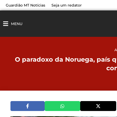
Ir
Guardião MT Notícias
Seja um redator
para
o
conteúdo
MENU
A
O paradoxo da Noruega, país 
co