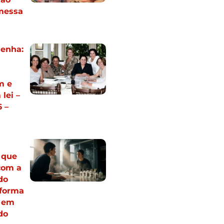
messa
Penha:
m e
lei –
 –
o que
com a
do
sforma
e em
ado