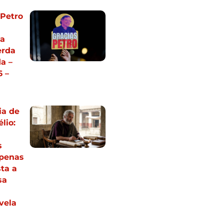
 Petro
ia
erda
a –
 –
ia de
lio:
s
apenas
ta a
sa
vela