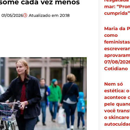
nsome cada vez menos
mar: “Pro
cumprida”
01/05/2026
Atualizado em
20:18
Maria da 
como
feministas
escrevera
aprovaram 
07/08/2026
Cotidiano
Nem só
estética: 
acontece 
pele quan
você tran
o skincar
autocuid