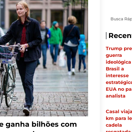
Pesquisar
Recen
Trump pre
guerra
ideológic
Brasil a
interesse
estratégic
EUA no paí
analista
Casal viaja
km para le
ue ganha bilhões com
cadela
resgatada