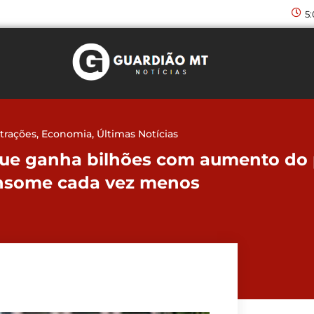
5
trações
,
Economia
,
Últimas Notícias
que ganha bilhões com aumento do 
nsome cada vez menos