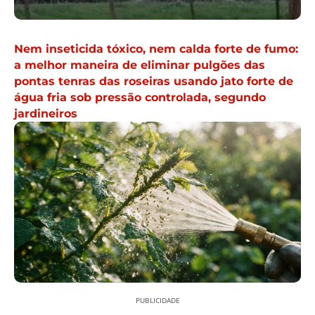
Nem inseticida tóxico, nem calda forte de fumo:
a melhor maneira de eliminar pulgões das
pontas tenras das roseiras usando jato forte de
água fria sob pressão controlada, segundo
jardineiros
PUBLICIDADE