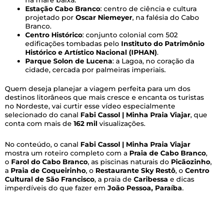
na maré baixa.
Estação Cabo Branco
: centro de ciência e cultura
projetado por
Oscar Niemeyer
, na falésia do Cabo
Branco.
Centro Histórico
: conjunto colonial com 502
edificações tombadas pelo
Instituto do Patrimônio
Histórico e Artístico Nacional (IPHAN)
.
Parque Solon de Lucena
: a Lagoa, no coração da
cidade, cercada por palmeiras imperiais.
Quem deseja planejar a viagem perfeita para um dos
destinos litorâneos que mais cresce e encanta os turistas
no Nordeste, vai curtir esse vídeo especialmente
selecionado do canal
Fabi Cassol | Minha Praia Viajar
, que
conta com mais de
162 mil
visualizações.
No conteúdo, o canal
Fabi Cassol | Minha Praia Viajar
mostra um roteiro completo com a
Praia de Cabo Branco
,
o
Farol do Cabo Branco
, as piscinas naturais do
Picãozinho
,
a
Praia de Coqueirinho
, o
Restaurante Sky Restô
, o
Centro
Cultural de São Francisco
, a praia de
Caribessa
e dicas
imperdíveis do que fazer em
João Pessoa, Paraíba
.