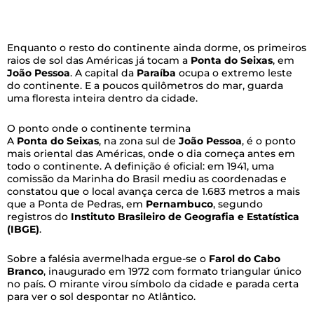
Enquanto o resto do continente ainda dorme, os primeiros
raios de sol das Américas já tocam a
Ponta do Seixas
, em
João Pessoa
. A capital da
Paraíba
ocupa o extremo leste
do continente. E a poucos quilômetros do mar, guarda
uma floresta inteira dentro da cidade.
O ponto onde o continente termina
A
Ponta do Seixas
, na zona sul de
João Pessoa
, é o ponto
mais oriental das Américas, onde o dia começa antes em
todo o continente. A definição é oficial: em 1941, uma
comissão da Marinha do Brasil mediu as coordenadas e
constatou que o local avança cerca de 1.683 metros a mais
que a Ponta de Pedras, em
Pernambuco
, segundo
registros do
Instituto Brasileiro de Geografia e Estatística
(IBGE)
.
Sobre a falésia avermelhada ergue-se o
Farol do Cabo
Branco
, inaugurado em 1972 com formato triangular único
no país. O mirante virou símbolo da cidade e parada certa
para ver o sol despontar no Atlântico.