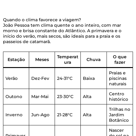
Quando o clima favorece a viagem?
João Pessoa tem clima quente o ano inteiro, com mar
morno e brisa constante do Atlântico. A primavera e o
início do verão, mais secos, são ideais para a praia e os
passeios de catamarã.
Temperat
O que
Estação
Meses
Chuva
ura
fazer
Praias e
Verão
Dez-Fev
24-31°C
Baixa
piscinas
naturais
Centro
Outono
Mar-Mai
23-30°C
Alta
histórico
Trilhas no
Inverno
Jun-Ago
21-28°C
Alta
Jardim
Botânico
Nascer
Primaver
do sol na