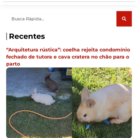
Pesquisar
Recentes
“Arquitetura rústica”: coelha rejeita condomínio
fechado de tutora e cava cratera no chão para o
parto