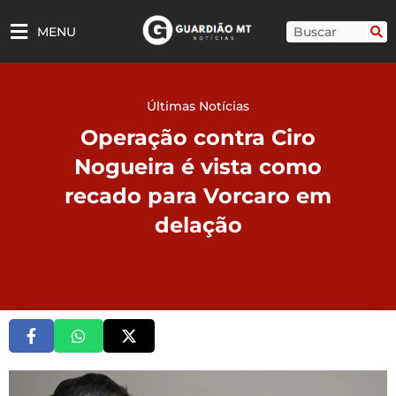
Ir
para
Pesquisar
MENU
o
conteúdo
Últimas Notícias
Operação contra Ciro
Nogueira é vista como
recado para Vorcaro em
delação