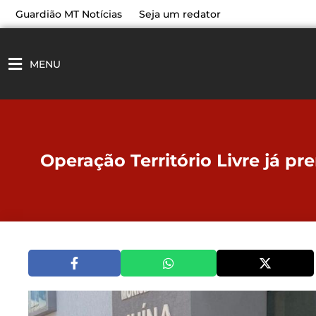
Ir
Guardião MT Notícias
Seja um redator
para
o
conteúdo
MENU
Operação Território Livre já p