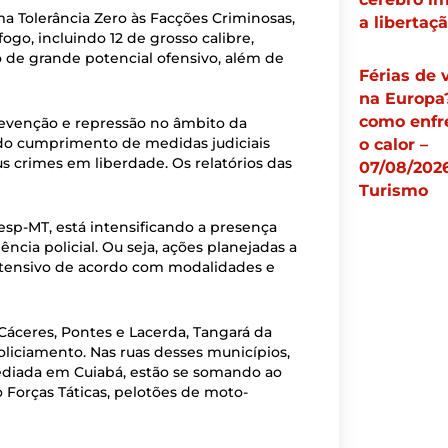
a Tolerância Zero às Facções Criminosas,
a libertaç
go, incluindo 12 de grosso calibre,
 de grande potencial ofensivo, além de
Férias de 
na Europa
como enfr
prevenção e repressão no âmbito da
ão do cumprimento de medidas judiciais
o calor –
us crimes em liberdade. Os relatórios das
07/08/2026
Turismo
sp-MT, está intensificando a presença
ência policial. Ou seja, ações planejadas a
ostensivo de acordo com modalidades e
Cáceres, Pontes e Lacerda, Tangará da
 policiamento. Nas ruas desses municípios,
sediada em Cuiabá, estão se somando ao
o Forças Táticas, pelotões de moto-