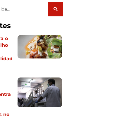
tes
a o
lho
lidad
ontra
s no