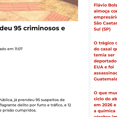
Flávio Bol
almoça c
empresári
São Caeta
ndeu 95 criminosos e
Sul (SP)
O trágico 
do casal q
zado em
11:07
temia ser
deportado
EUA e foi
assassina
Guatemal
O que mu
ciclo do a
Pública, já prendeu 95 suspeitos de
em 2026 e
agrante delito por furto e tráfico, e 12
e prisão cumpridos.
a química
cérebro i