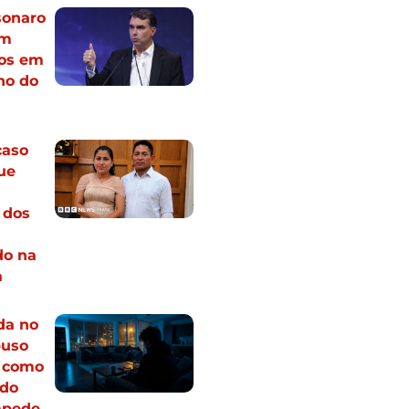
sonaro
om
os em
no do
caso
ue
 dos
do na
a
da no
buso
 como
 do
mpede