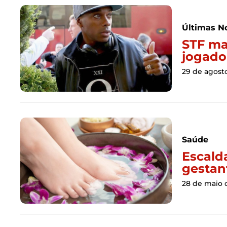
Últimas No
STF ma
jogado
29 de agost
Saúde
Escald
gestan
28 de maio 