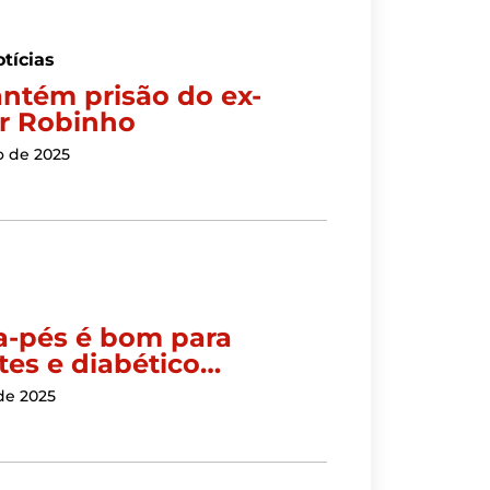
tícias
ntém prisão do ex-
r Robinho
o de 2025
a-pés é bom para
tes e diabético…
de 2025