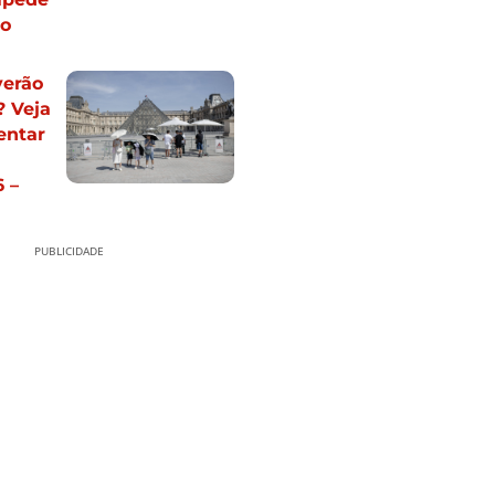
ão
verão
? Veja
entar
 –
PUBLICIDADE