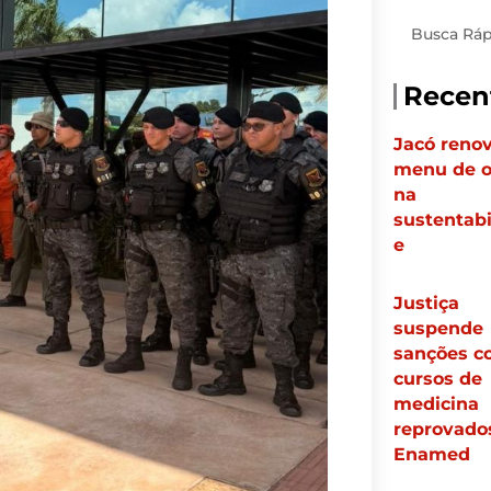
Pesquisar
Recen
Jacó renov
menu de o
na
sustentabi
e
Justiça
suspende
sanções c
cursos de
medicina
reprovado
Enamed