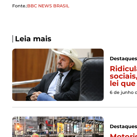
Fonte.:
BBC NEWS BRASIL
Leia mais
Destaque
Ridicu
sociais
lei que
6 de junho 
Destaque
Motori