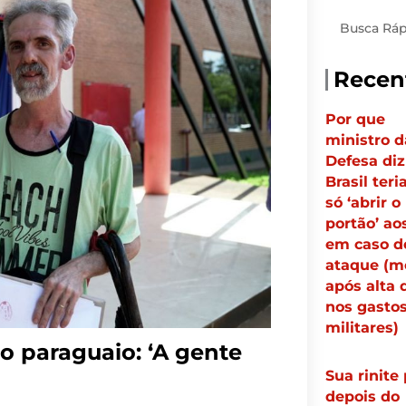
Pesquisar
Recen
Por que
ministro d
Defesa diz
Brasil teri
só ‘abrir o
portão’ ao
em caso d
ataque (
após alta 
nos gasto
militares)
o paraguaio: ‘A gente
Sua rinite 
depois do