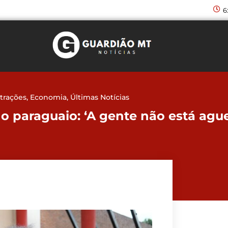
6
trações
,
Economia
,
Últimas Notícias
o paraguaio: ‘A gente não está ague