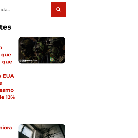
tes
a
 que
a que
s EUA
e
mesmo
de 13%
s
piora