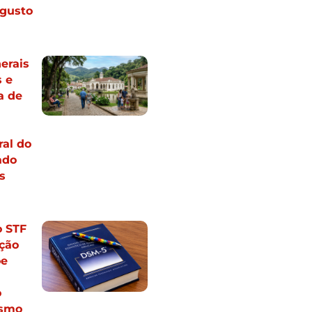
gusto
erais
 e
a de
al do
ado
s
o STF
ção
õe
o
ismo