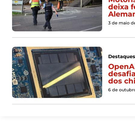
deixa f
Alema
3 de maio d
Destaque
OpenAI
desafi
dos ch
6 de outubr