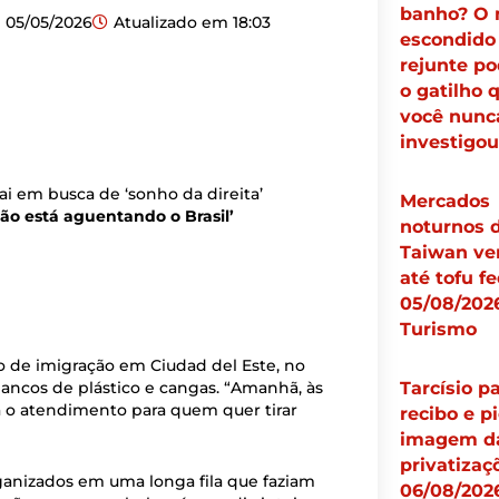
banho? O 
05/05/2026
Atualizado em
18:03
escondido
rejunte po
o gatilho 
você nunc
investigou
ai em busca de ‘sonho da direita’
Mercados
ão está aguentando o Brasil’
noturnos 
Taiwan v
até tofu fe
05/08/2026
Turismo
ço de imigração em Ciudad del Este, no
bancos de plástico e cangas. “Amanhã, às
Tarcísio p
a o atendimento para quem quer tirar
recibo e pi
imagem d
privatizaç
ganizados em uma longa fila que faziam
06/08/2026