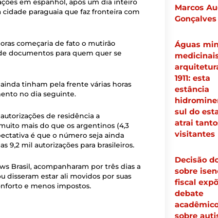
tações em espanhol, após um dia inteiro
Marcos Au
 cidade paraguaia que faz fronteira com
Gonçalves
oras começaria de fato o mutirão
Águas min
ão de documentos para quem quer se
medicinais
arquitetur
1911: esta
s ainda tinham pela frente várias horas
estância
mento no dia seguinte.
hidrominer
sul do est
autorizações de residência a
atrai tanto
, muito mais do que os argentinos (4,3
visitantes
pectativa é que o número seja ainda
 9,2 mil autorizações para brasileiros.
Decisão d
ws Brasil, acompanharam por três dias a
sobre isen
 disseram estar ali movidos por suas
fiscal exp
onforto e menos impostos.
debate
acadêmic
sobre aut