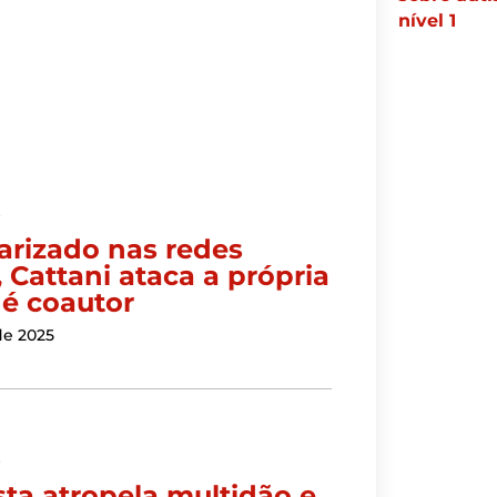
nível 1
s
larizado nas redes
, Cattani ataca a própria
 é coautor
de 2025
s
sta atropela multidão e