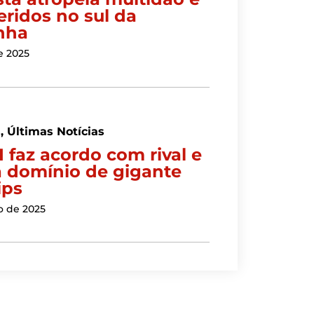
eridos no sul da
nha
e 2025
s
,
Últimas Notícias
 faz acordo com rival e
a domínio de gigante
ips
o de 2025