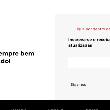
Fique por dentro de
Inscreva-se e receb
atualizadas
sempre bem
E-
ado!
mail
Siga-nos
Economia
Destaques
Atrações