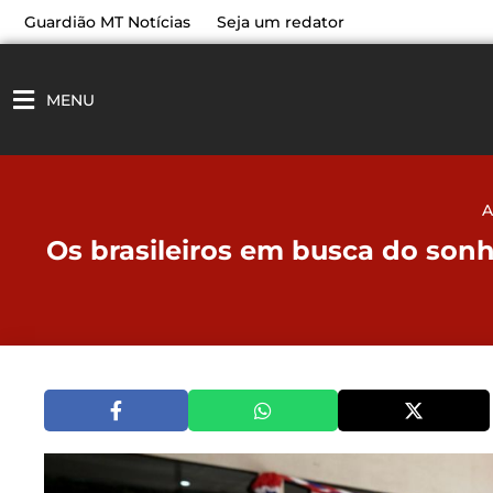
Ir
Guardião MT Notícias
Seja um redator
para
o
conteúdo
MENU
A
Os brasileiros em busca do sonh