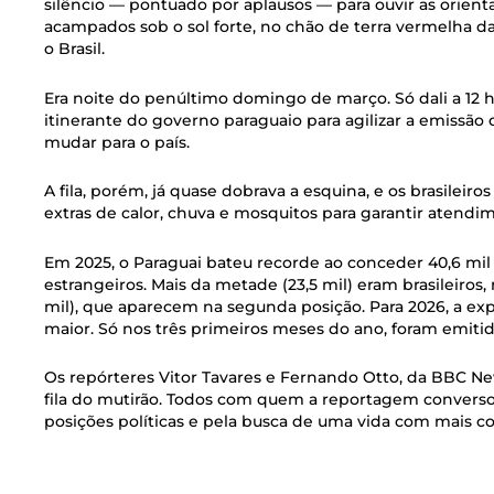
silêncio — pontuado por aplausos — para ouvir as orien
acampados sob o sol forte, no chão de terra vermelha da
o Brasil.
Era noite do penúltimo domingo de março. Só dali a 12 h
itinerante do governo paraguaio para agilizar a emiss
mudar para o país.
A fila, porém, já quase dobrava a esquina, e os brasileiro
extras de calor, chuva e mosquitos para garantir atendi
Em 2025, o Paraguai bateu recorde ao conceder 40,6 mil 
estrangeiros. Mais da metade (23,5 mil) eram brasileiros
mil), que aparecem na segunda posição. Para 2026, a ex
maior. Só nos três primeiros meses do ano, foram emitidas
Os repórteres Vitor Tavares e Fernando Otto, da BBC Ne
fila do mutirão. Todos com quem a reportagem conversou
posições políticas e pela busca de uma vida com mais c