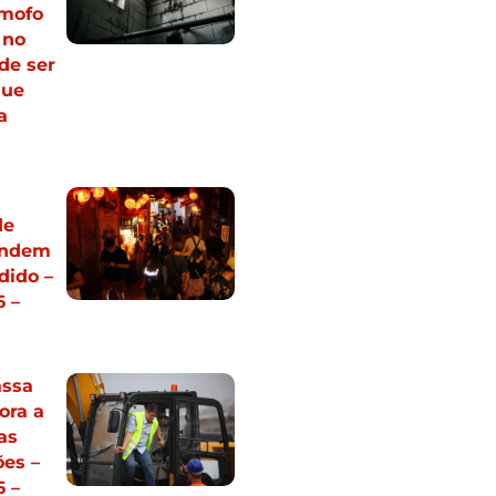
mofo
 no
de ser
que
a
de
endem
dido –
 –
assa
ora a
as
ões –
 –