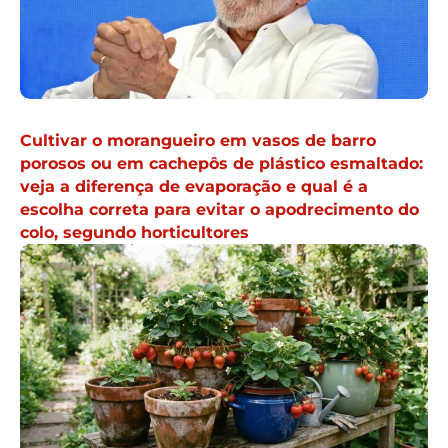
Cultivar o morangueiro em vasos de barro
porosos ou em cachepôs de plástico esmaltado:
veja a diferença de evaporação e qual é a
escolha correta para evitar o apodrecimento do
colo, segundo horticultores