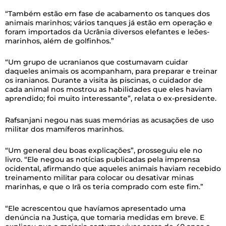
“Também estão em fase de acabamento os tanques dos
animais marinhos; vários tanques já estão em operação e
foram importados da Ucrânia diversos elefantes e leões-
marinhos, além de golfinhos.”
“Um grupo de ucranianos que costumavam cuidar
daqueles animais os acompanham, para preparar e treinar
os iranianos. Durante a visita às piscinas, o cuidador de
cada animal nos mostrou as habilidades que eles haviam
aprendido; foi muito interessante”, relata o ex-presidente.
Rafsanjani negou nas suas memórias as acusações de uso
militar dos mamíferos marinhos.
“Um general deu boas explicações”, prosseguiu ele no
livro. “Ele negou as notícias publicadas pela imprensa
ocidental, afirmando que aqueles animais haviam recebido
treinamento militar para colocar ou desativar minas
marinhas, e que o Irã os teria comprado com este fim.”
“Ele acrescentou que havíamos apresentado uma
denúncia na Justiça, que tomaria medidas em breve. E