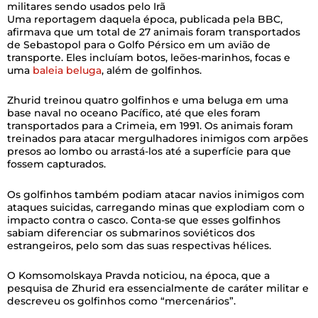
militares sendo usados pelo Irã
Uma reportagem daquela época, publicada pela BBC,
afirmava que um total de 27 animais foram transportados
de Sebastopol para o Golfo Pérsico em um avião de
transporte. Eles incluíam botos, leões-marinhos, focas e
uma
baleia beluga
, além de golfinhos.
Zhurid treinou quatro golfinhos e uma beluga em uma
base naval no oceano Pacífico, até que eles foram
transportados para a Crimeia, em 1991. Os animais foram
treinados para atacar mergulhadores inimigos com arpões
presos ao lombo ou arrastá-los até a superfície para que
fossem capturados.
Os golfinhos também podiam atacar navios inimigos com
ataques suicidas, carregando minas que explodiam com o
impacto contra o casco. Conta-se que esses golfinhos
sabiam diferenciar os submarinos soviéticos dos
estrangeiros, pelo som das suas respectivas hélices.
O Komsomolskaya Pravda noticiou, na época, que a
pesquisa de Zhurid era essencialmente de caráter militar e
descreveu os golfinhos como “mercenários”.