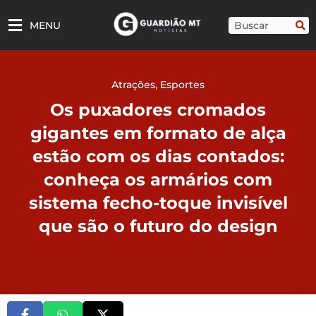
Ir
para
Pesquisar
MENU
o
conteúdo
Atrações
,
Esportes
Os puxadores cromados
gigantes em formato de alça
estão com os dias contados:
conheça os armários com
sistema fecho-toque invisível
que são o futuro do design