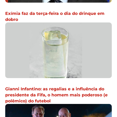
Exímia faz da terça-feira o dia do drinque em
dobro
Gianni Infantino: as regalias e a influência do
presidente da Fifa, o homem mais poderoso (e
polêmico) do futebol