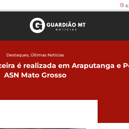
6
Destaques
,
Últimas Notícias
nceira é realizada em Araputanga e P
ASN Mato Grosso