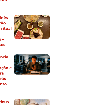
inês
ção
ritual
 –
tes
ncia
ação e
ra
trás
nto
 deus