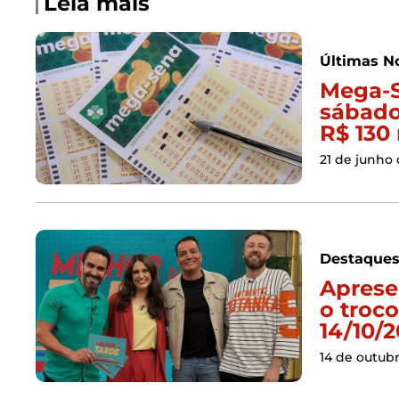
Leia mais
Últimas No
Mega-S
sábado
R$ 130
21 de junho
Destaque
Aprese
o troco
14/10/2
14 de outub