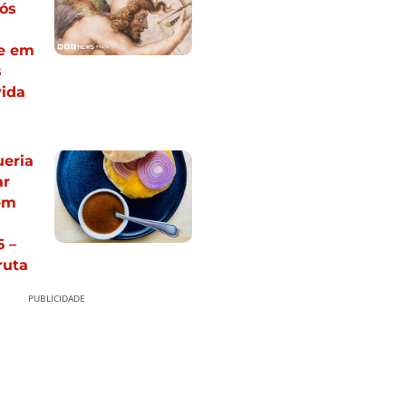
ós
e em
s
vida
ueria
ar
em
 –
ruta
PUBLICIDADE