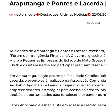
Araputanga e Pontes e Lacerda 
gestormovie
Destaques
,
Últimas Notícias
22/06/2
PUBLICIDADE
As cidades de Araputanga e Pontes e Lacerda recebem, nes
“Fórum de Inteligência Financeira”. O evento, gratuito,
Micro e Pequenas Empresas do Estado de Mato Grosso 
18h30 e os interessados em participar precisam fazer a in
Em Araputanga, a ação ocorre na Faculdade Católica Rai
Lacerda, o evento será realizado na Associação Comercia
são Fábio Apolinário e Leandro Trajano, que vão abordar
empreendedores, estratégias para acesso ao crédito, p
decisão e oportunidades para fortalecer e expandir os n
Fábio Apolinário é especialista em acesso a crédito, serv