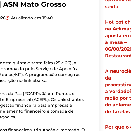
| ASN Mato Grosso
sexta
026
Atualizado em
18:40
Hot pot ch
na Aclima
aposta em 
à mesa –
06/08/2026
Restauran
ta quinta e sexta-feira (25 e 26), o
 é promovido pelo Serviço de Apoio às
A neurociê
(Sebrae/MT). A programação começa às
da
scrição no link abaixo.
procrastin
a verdadei
nha da Paz (FCARP). Já em Pontes e
razão por 
l e Empresarial (ACEPL). Os palestrantes
do adiame
 gestão financeira para empresas e
lanejamento financeiro e tomada de
de tarefas
egócios.
Por que o
iços financeiros, tributação e mercado. O