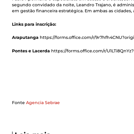
segundo convidado da noite, Leandro Trajano, é administ
em gestão financeira estratégica. Em ambas as cidades, 
Links para inscrição:
Araputanga
https://forms.office.com/r/9r7hfh4CNU?orig
Pontes e Lacerda
https://forms.office.com/r/U1LTi8QnYz?
–
–
Fonte
Agencia Sebrae