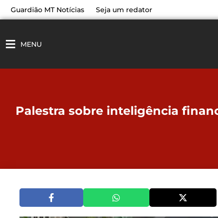
Ir
Guardião MT Notícias
Seja um redator
para
o
conteúdo
MENU
Palestra sobre inteligência fina