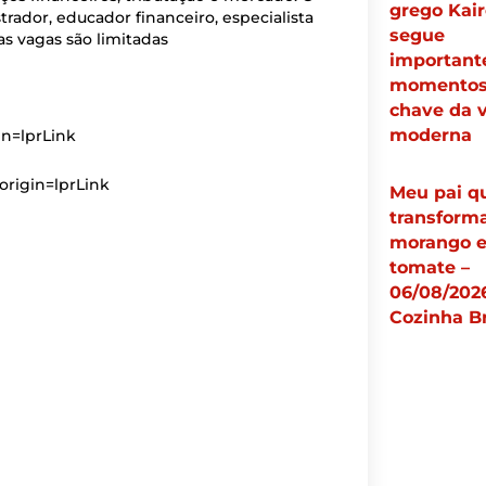
grego Kair
rador, educador financeiro, especialista
segue
as vagas são limitadas
important
momento
chave da 
moderna
in=lprLink
origin=lprLink
Meu pai q
transform
morango 
tomate –
06/08/2026
Cozinha B