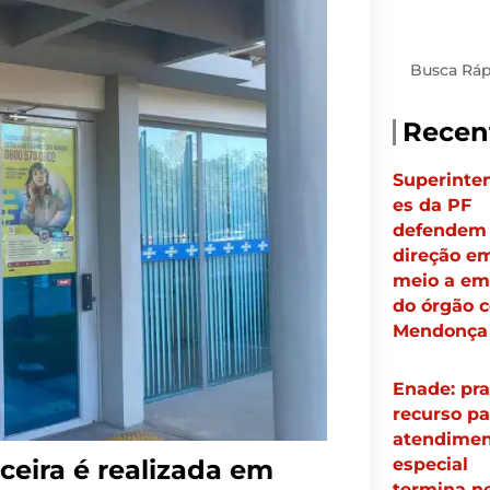
Pesquisar
Recen
Superinte
es da PF
defendem
direção e
meio a em
do órgão 
Mendonça
Enade: pra
recurso pa
atendimen
nceira é realizada em
especial
termina n