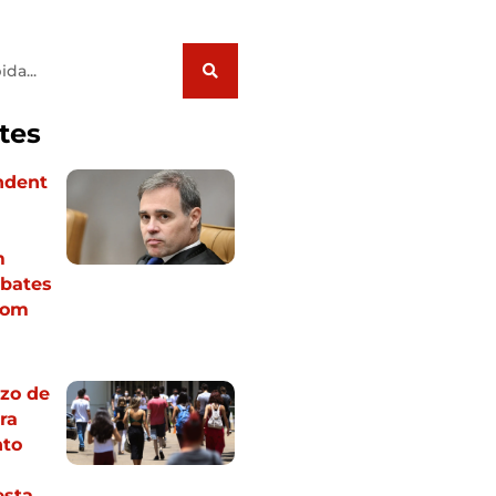
tes
ndent
m
bates
com
zo de
ra
to
esta