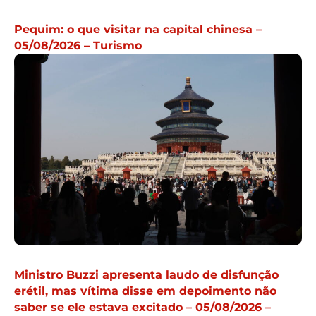
Pequim: o que visitar na capital chinesa –
05/08/2026 – Turismo
Ministro Buzzi apresenta laudo de disfunção
erétil, mas vítima disse em depoimento não
saber se ele estava excitado – 05/08/2026 –