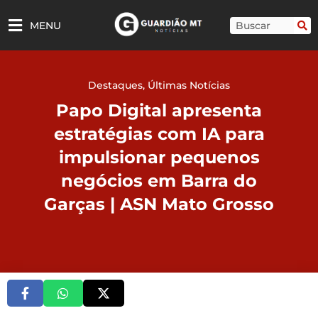
Ir
para
Pesquisar
MENU
o
conteúdo
Destaques
,
Últimas Notícias
Papo Digital apresenta
estratégias com IA para
impulsionar pequenos
negócios em Barra do
Garças | ASN Mato Grosso