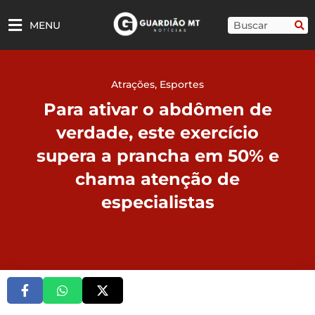
Ir
para
Pesquisar
MENU
o
conteúdo
Atrações
,
Esportes
Para ativar o abdômen de
verdade, este exercício
supera a prancha em 50% e
chama atenção de
especialistas