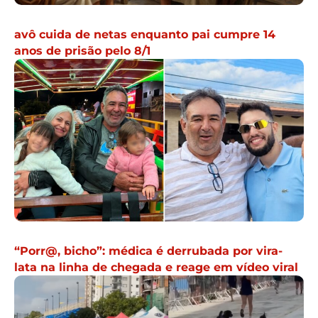
avô cuida de netas enquanto pai cumpre 14
anos de prisão pelo 8/1
“Porr@, bicho”: médica é derrubada por vira-
lata na linha de chegada e reage em vídeo viral