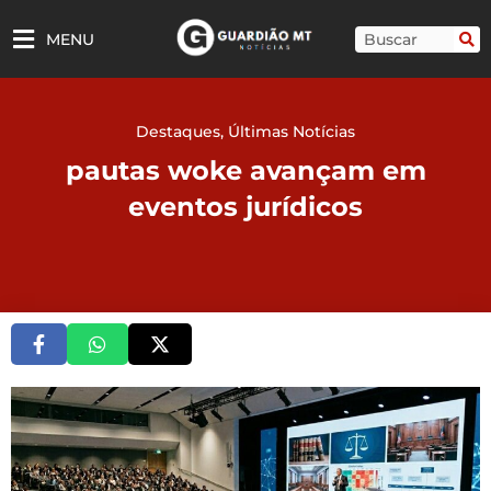
Ir
para
Pesquisar
MENU
o
conteúdo
Destaques
,
Últimas Notícias
pautas woke avançam em
eventos jurídicos