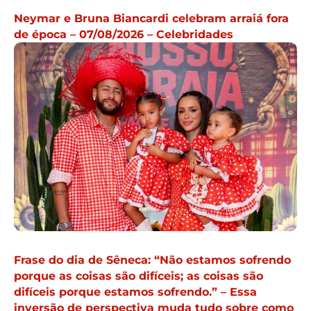
Neymar e Bruna Biancardi celebram arraiá fora
de época – 07/08/2026 – Celebridades
Frase do dia de Sêneca: “Não estamos sofrendo
porque as coisas são difíceis; as coisas são
difíceis porque estamos sofrendo.” – Essa
inversão de perspectiva muda tudo sobre como