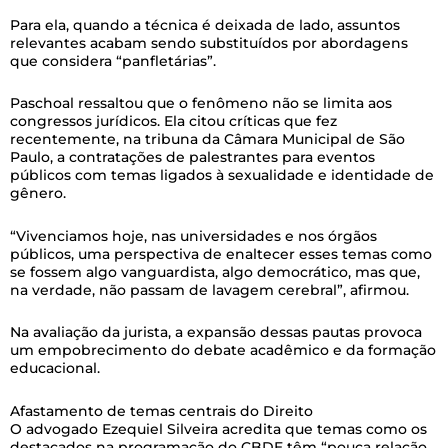
Para ela, quando a técnica é deixada de lado, assuntos
relevantes acabam sendo substituídos por abordagens
que considera “panfletárias”.
Paschoal ressaltou que o fenômeno não se limita aos
congressos jurídicos. Ela citou críticas que fez
recentemente, na tribuna da Câmara Municipal de São
Paulo, a contratações de palestrantes para eventos
públicos com temas ligados à sexualidade e identidade de
gênero.
“Vivenciamos hoje, nas universidades e nos órgãos
públicos, uma perspectiva de enaltecer esses temas como
se fossem algo vanguardista, algo democrático, mas que,
na verdade, não passam de lavagem cerebral”, afirmou.
Na avaliação da jurista, a expansão dessas pautas provoca
um empobrecimento do debate acadêmico e da formação
educacional.
Afastamento de temas centrais do Direito
O advogado Ezequiel Silveira acredita que temas como os
destacados na programação do CBDE têm “pouca relação,