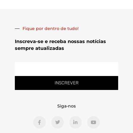
Fique por dentro de tudo!
Inscreva-se e receba nossas notícias
sempre atualizadas
E-
mail
INSCREVER
Siga-nos
F
T
L
Y
a
w
i
o
c
i
n
u
e
t
k
t