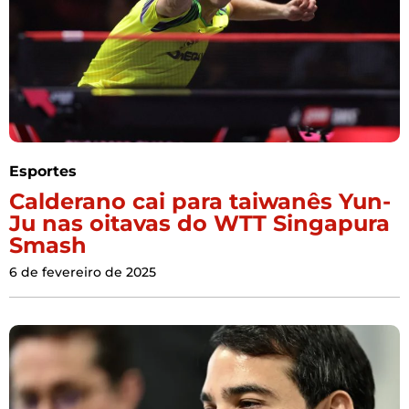
Esportes
Calderano cai para taiwanês Yun-
Ju nas oitavas do WTT Singapura
Smash
6 de fevereiro de 2025