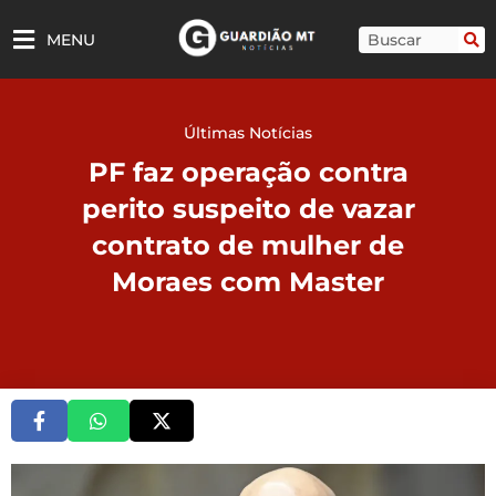
Ir
para
Pesquisar
MENU
o
conteúdo
Últimas Notícias
PF faz operação contra
perito suspeito de vazar
contrato de mulher de
Moraes com Master