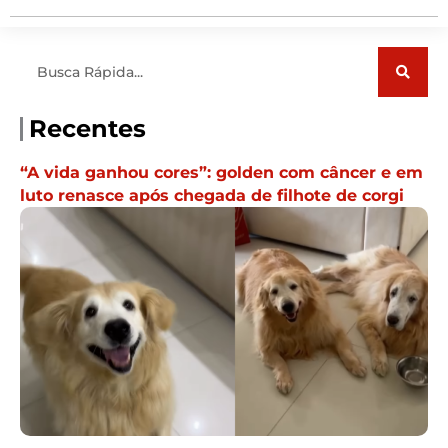
Pesquisar
Recentes
“A vida ganhou cores”: golden com câncer e em
luto renasce após chegada de filhote de corgi