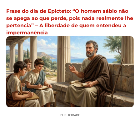
Frase do dia de Epicteto: “O homem sábio não
se apega ao que perde, pois nada realmente lhe
pertencia” – A liberdade de quem entendeu a
impermanência
PUBLICIDADE