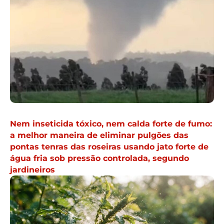
Nem inseticida tóxico, nem calda forte de fumo:
a melhor maneira de eliminar pulgões das
pontas tenras das roseiras usando jato forte de
água fria sob pressão controlada, segundo
jardineiros