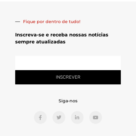
Fique por dentro de tudo!
Inscreva-se e receba nossas notícias
sempre atualizadas
E-
mail
INSCREVER
Siga-nos
F
T
L
Y
a
w
i
o
c
i
n
u
e
t
k
t
b
t
e
u