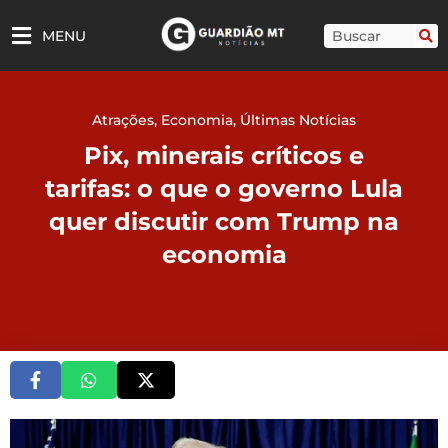
Ir
para
Pesquisar
MENU
o
conteúdo
Atrações
,
Economia
,
Últimas Notícias
Pix, minerais críticos e
tarifas: o que o governo Lula
quer discutir com Trump na
economia