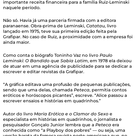
importante receita financeira para a família Ruiz-Leminski
naquele período.
Não só. Havia já uma parceria firmada com a editora
paranaense. Obra-prima de Leminski,
Catatau
, livro
lançado em 1975, teve sua primeira edição feita pela
Grafipar. No caso de Ruiz, a proximidade com a empresa foi
ainda maior.
Como conta o biógrafo Toninho Vaz no livro
Paulo
Leminski: O Bandido que Sabia Latim
, em 1978 ela deixou
de atuar em uma agência de publicidade para se dedicar a
escrever e editar revistas da Grafipar.
“A gráfica editava uma profusão de pequenas publicações,
sendo que uma delas, chamada
Peteca
, permitia contos
eróticos e horóscopos picantes”, escreve. “Alice passou a
escrever ensaios e histórias em quadrinhos.”
Autor do livro
Maria Erótica e o Clamor do Sexo
e
especialista em histórias em quadrinhos, o jornalista e
pesquisador Gonçalo Junior lembra que a
Peteca
era
conhecida como “a Playboy dos pobres” — ou seja, uma
versão barata da famosa revista norte-americana que, no