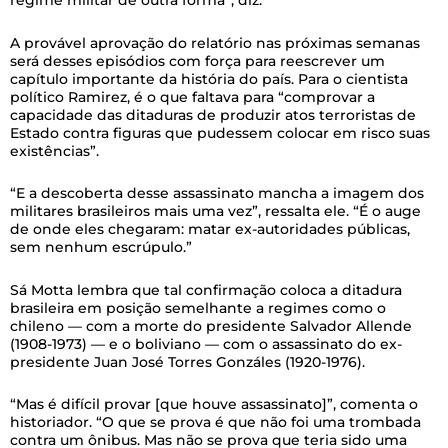
regime militar de outra forma”, diz.
A provável aprovação do relatório nas próximas semanas
será desses episódios com força para reescrever um
capítulo importante da história do país. Para o cientista
político Ramirez, é o que faltava para “comprovar a
capacidade das ditaduras de produzir atos terroristas de
Estado contra figuras que pudessem colocar em risco suas
existências”.
“E a descoberta desse assassinato mancha a imagem dos
militares brasileiros mais uma vez”, ressalta ele. “É o auge
de onde eles chegaram: matar ex-autoridades públicas,
sem nenhum escrúpulo.”
Sá Motta lembra que tal confirmação coloca a ditadura
brasileira em posição semelhante a regimes como o
chileno — com a morte do presidente Salvador Allende
(1908-1973) — e o boliviano — com o assassinato do ex-
presidente Juan José Torres Gonzáles (1920-1976).
“Mas é difícil provar [que houve assassinato]”, comenta o
historiador. “O que se prova é que não foi uma trombada
contra um ônibus. Mas não se prova que teria sido uma