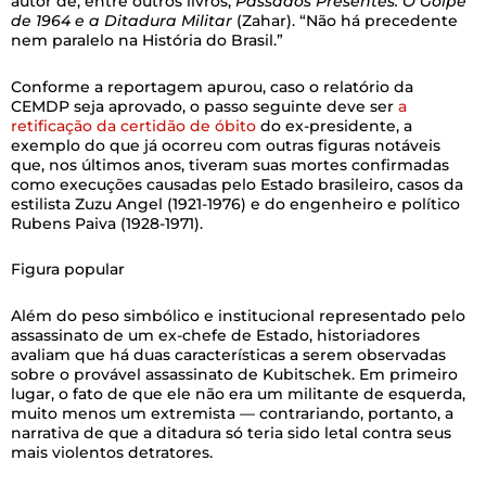
autor de, entre outros livros,
Passados Presentes: O Golpe
de 1964 e a Ditadura Militar
(Zahar). “Não há precedente
nem paralelo na História do Brasil.”
Conforme a reportagem apurou, caso o relatório da
CEMDP seja aprovado, o passo seguinte deve ser
a
retificação da certidão de óbito
do ex-presidente, a
exemplo do que já ocorreu com outras figuras notáveis
que, nos últimos anos, tiveram suas mortes confirmadas
como execuções causadas pelo Estado brasileiro, casos da
estilista Zuzu Angel (1921-1976) e do engenheiro e político
Rubens Paiva (1928-1971).
Figura popular
Além do peso simbólico e institucional representado pelo
assassinato de um ex-chefe de Estado, historiadores
avaliam que há duas características a serem observadas
sobre o provável assassinato de Kubitschek. Em primeiro
lugar, o fato de que ele não era um militante de esquerda,
muito menos um extremista — contrariando, portanto, a
narrativa de que a ditadura só teria sido letal contra seus
mais violentos detratores.