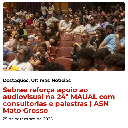
Destaques
,
Últimas Notícias
Sebrae reforça apoio ao
audiovisual na 24ª MAUAL com
consultorias e palestras | ASN
Mato Grosso
25 de setembro de 2025