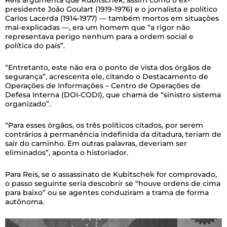
Reis argumenta que Kubitschek, assim como o ex-
presidente João Goulart (1919-1976) e o jornalista e político
Carlos Lacerda (1914-1977) — também mortos em situações
mal-explicadas —, era um homem que “a rigor não
representava perigo nenhum para a ordem social e
política do país”.
“Entretanto, este não era o ponto de vista dos órgãos de
segurança”, acrescenta ele, citando o Destacamento de
Operações de Informações – Centro de Operações de
Defesa Interna (DOI-CODI), que chama de “sinistro sistema
organizado”.
“Para esses órgãos, os três políticos citados, por serem
contrários à permanência indefinida da ditadura, teriam de
sair do caminho. Em outras palavras, deveriam ser
eliminados”, aponta o historiador.
Para Reis, se o assassinato de Kubitschek for comprovado,
o passo seguinte seria descobrir se “houve ordens de cima
para baixo” ou se agentes conduziram a trama de forma
autônoma.