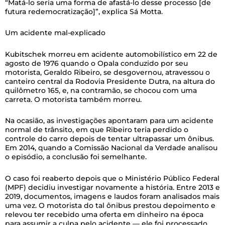
“Matá-lo seria uma forma de afastá-lo desse processo [de
futura redemocratização]”, explica Sá Motta.
Um acidente mal-explicado
Kubitschek morreu em acidente automobilístico em 22 de
agosto de 1976 quando o Opala conduzido por seu
motorista, Geraldo Ribeiro, se desgovernou, atravessou o
canteiro central da Rodovia Presidente Dutra, na altura do
quilômetro 165, e, na contramão, se chocou com uma
carreta. O motorista também morreu.
Na ocasião, as investigações apontaram para um acidente
normal de trânsito, em que Ribeiro teria perdido o
controle do carro depois de tentar ultrapassar um ônibus.
Em 2014, quando a Comissão Nacional da Verdade analisou
o episódio, a conclusão foi semelhante.
O caso foi reaberto depois que o Ministério Público Federal
(MPF) decidiu investigar novamente a história. Entre 2013 e
2019, documentos, imagens e laudos foram analisados mais
uma vez. O motorista do tal ônibus prestou depoimento e
relevou ter recebido uma oferta em dinheiro na época
para assumir a culpa pelo acidente — ele foi processado