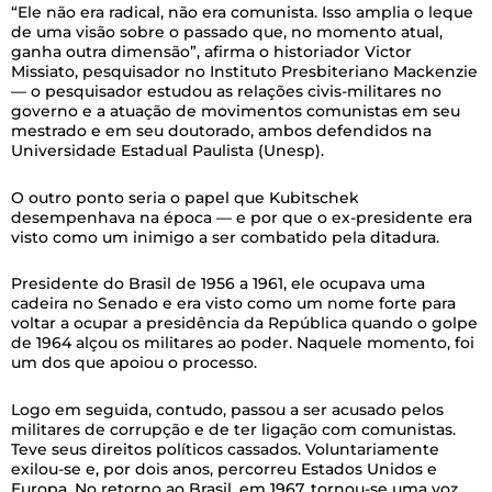
“Ele não era radical, não era comunista. Isso amplia o leque
de uma visão sobre o passado que, no momento atual,
ganha outra dimensão”, afirma o historiador Victor
Missiato, pesquisador no Instituto Presbiteriano Mackenzie
— o pesquisador estudou as relações civis-militares no
governo e a atuação de movimentos comunistas em seu
mestrado e em seu doutorado, ambos defendidos na
Universidade Estadual Paulista (Unesp).
O outro ponto seria o papel que Kubitschek
desempenhava na época — e por que o ex-presidente era
visto como um inimigo a ser combatido pela ditadura.
Presidente do Brasil de 1956 a 1961, ele ocupava uma
cadeira no Senado e era visto como um nome forte para
voltar a ocupar a presidência da República quando o golpe
de 1964 alçou os militares ao poder. Naquele momento, foi
um dos que apoiou o processo.
Logo em seguida, contudo, passou a ser acusado pelos
militares de corrupção e de ter ligação com comunistas.
Teve seus direitos políticos cassados. Voluntariamente
exilou-se e, por dois anos, percorreu Estados Unidos e
Europa. No retorno ao Brasil, em 1967, tornou-se uma voz