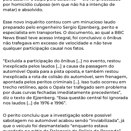
por homicídio culposo (em que não há a intenção de
matar) e absolvido.
Esse novo inquérito contou com um minucioso laudo
preparado pelo engenheiro Sergio Ejzenberg, perito e
especialista em transportes. O documento, ao qual a BBC
News Brasil teve acesso integral, foi conclusivo: o ônibus
não trafegava em excesso de velocidade e não teve
qualquer participação causal nos fatos.
“Excluída a participação do ônibus […] no evento, restou
inexplicada pelos laudos […] a causa da passagem do
automóvel Opala para a pista oposta, e também restou
inexplicada a rota de colisão do automóvel, sem frenagem,
apontada pelos peritos criminais […]. Isso tudo ocorreu em
trecho retilíneo, após o Opala ter trafegado sem problema
por duas curvas fechadas imediatamente precedentes”,
diz o texto de Ejzenberg. “Essa questão central foi ignorada
nos laudos […] de 1976 e 1996”.
O perito concluiu que a investigação sobre possível
sabotagem no automóvel acabou sendo “inviabilizada”, já
que o veículo foi desmantelado “enquanto estava