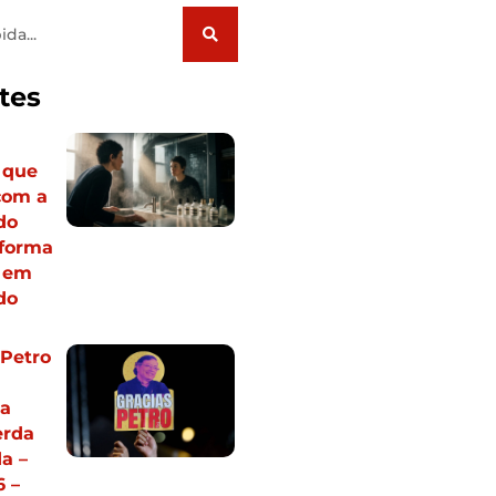
tes
o que
com a
do
sforma
e em
ado
 Petro
ia
erda
a –
 –