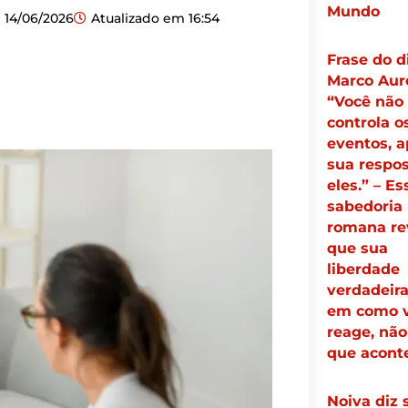
Mundo
14/06/2026
Atualizado em
16:54
Frase do d
Marco Auré
“Você não
controla o
eventos, 
sua respos
eles.” – Es
sabedoria
romana re
que sua
liberdade
verdadeira
em como 
reage, não
que acont
Noiva diz 