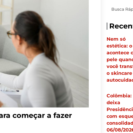
Pesquisar
Recen
Nem só
estética: 
acontece 
pele quan
você tran
o skincar
autocuid
Colômbia:
deixa
Presidênc
ara começar a fazer
com esqu
consolidad
06/08/2026