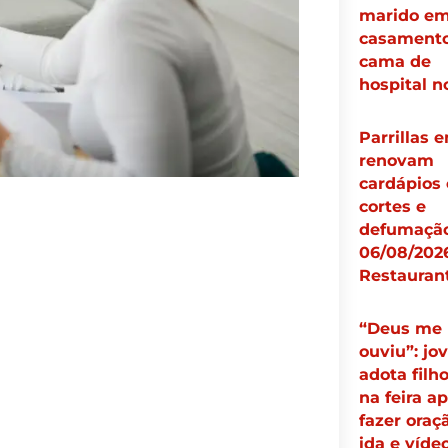
marido e
casamento
cama de
hospital n
Parrillas 
renovam
cardápios
cortes e
defumação
06/08/2026
Restauran
“Deus me
ouviu”: jo
adota filh
na feira a
fazer oraç
ida e víde