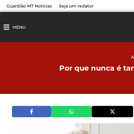
Ir
Guardião MT Notícias
Seja um redator
para
o
conteúdo
MENU
A
Por que nunca é tar