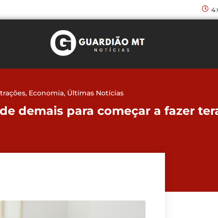
4
trações
,
Economia
,
Últimas Notícias
de demais para começar a fazer ter