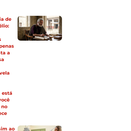
ia de
lio:
s
apenas
ta a
sa
vela
 está
você
 no
ece
sim ao