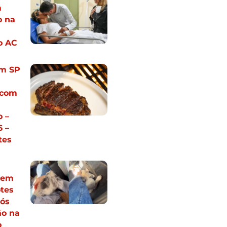
m
 na
o AC
em SP
 com
 –
 –
tes
vem
otes
pós
ão na
o