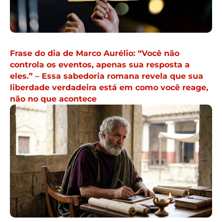
Frase do dia de Marco Aurélio: “Você não
controla os eventos, apenas sua resposta a
eles.” – Essa sabedoria romana revela que sua
liberdade verdadeira está em como você reage,
não no que acontece