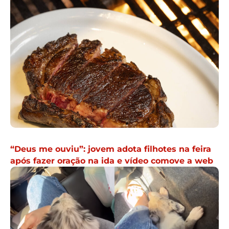
“Deus me ouviu”: jovem adota filhotes na feira
após fazer oração na ida e vídeo comove a web