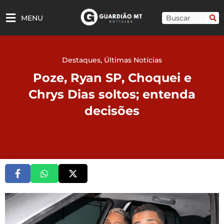
Ir
para
Pesquisar
MENU
o
conteúdo
Destaques
,
Últimas Notícias
Poze, Ryan SP, Choquei e
Chrys Dias soltos; entenda
decisões