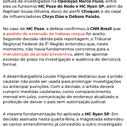
soltura de investigados na
Operação Narco Fluxo
, entre
eles os funkeiros
MC Poze do Rodo e MC Ryan SP
, além de
Raphael Sousa Oliveira, dono do perfil
Choquei
, e do casal
de influenciadores
Chrys Dias e Débora Paixão.
No caso de
MC Poze
, a defesa confirmou à
CNN Brasil
que
o
pedido de extensão de habeas corpus
foi aceito.
Segundo decisão obtida pela reportagem, o Tribunal
Regional Federal da 3ª Região entendeu que, neste
momento, não havia fundamentos concretos para a
manutenção da prisão preventiva
, além de apontar
excesso de prazo na investigação e ausência de denúncia
formal.
A desembargadora Louise Filgueiras destacou que a prisão
cautelar não pode ser usada para prolongar investigações
ou antecipar punições. Com a decisão, o artista deverá
cumprir medidas cautelares, como comparecimento
mensal em juízo, comunicação de endereço atualizado e
proibição de deixar o país sem autorização judicial.
A mesma fundamentação foi aplicada a
MC Ryan SP
. Em
decisão assinada nesta quarta-feira, a magistrada estendeu
ao cantor entendimento já concedido a outro investigado