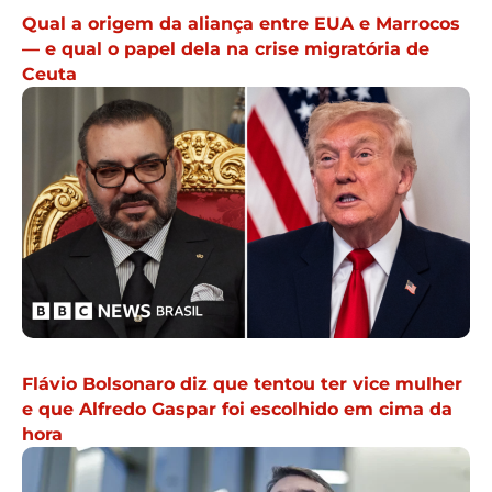
Qual a origem da aliança entre EUA e Marrocos
— e qual o papel dela na crise migratória de
Ceuta
Flávio Bolsonaro diz que tentou ter vice mulher
e que Alfredo Gaspar foi escolhido em cima da
hora