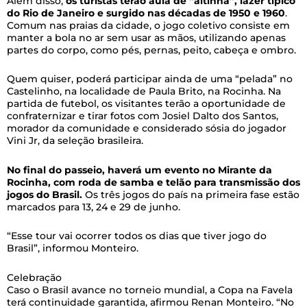
Além disso,
os turistas terão aula de “altinha”, lazer típico
do Rio de Janeiro e
surgido nas décadas de 1950 e 1960
.
Comum nas praias da cidade, o jogo coletivo consiste em
manter a bola no ar sem usar as mãos, utilizando apenas
partes do corpo, como pés, pernas, peito, cabeça e ombro.
Quem quiser, poderá participar ainda de uma “pelada” no
Castelinho, na localidade de Paula Brito, na Rocinha. Na
partida de futebol, os visitantes terão a oportunidade de
confraternizar e tirar fotos com Josiel Dalto dos Santos,
morador da comunidade e considerado sósia do jogador
Vini Jr, da seleção brasileira.
No final do passeio, haverá um evento no Mirante da
Rocinha, com roda de samba e telão para transmissão dos
jogos do Brasil.
Os três jogos do país na primeira fase estão
marcados para 13, 24 e 29 de junho.
“Esse tour vai ocorrer todos os dias que tiver jogo do
Brasil”, informou Monteiro.
Celebração
Caso o Brasil avance no torneio mundial, a Copa na Favela
terá continuidade garantida, afirmou Renan Monteiro. “No