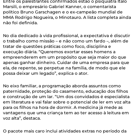
Entre os palestrantes confirmados estão o psiquiatra Ítalo
Marsili, o empresário Gabriel Kanner, o comentarista
político Bruno Garschagen e o ex-campeão mundial de
MMA Rodrigo Nogueira, o Minotauro. A lista completa ainda
não foi definida.
No dia dedicado à vida profissional, a expectativa é discutir
o trabalho como missão – e não como um fardo –, além de
tratar de questões práticas como foco, disciplina e
execução diária. “Queremos exortar esses homens a
empreenderem em um propósito que seja maior do que
apenas ganhar dinheiro. Cuidar de uma empresa para que
ela, de repente, se perpetue na família, de modo que ele
possa deixar um legado”, explica o ator.
No eixo familiar, a programação aborda assuntos como
paternidade, proteção do casamento, educação dos filhos
e construção de um lar. “Um dos convidados é especialista
em literatura e vai falar sobre o potencial de ler em voz alta
para os filhos na hora de dormir. A medicina já mede as
vantagens que uma criança tem ao ter acesso à leitura em
voz alta”, destaca.
O pacote mais caro inclui atividades extras no período da