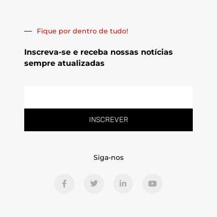
Fique por dentro de tudo!
Inscreva-se e receba nossas notícias
sempre atualizadas
E-
mail
INSCREVER
Siga-nos
F
T
L
Y
a
w
i
o
c
i
n
u
e
t
k
t
b
t
e
u
o
e
d
b