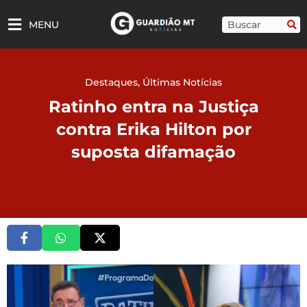
Ir
para
Pesquisar
MENU
o
conteúdo
Destaques
,
Últimas Notícias
Ratinho entra na Justiça
contra Erika Hilton por
suposta difamação