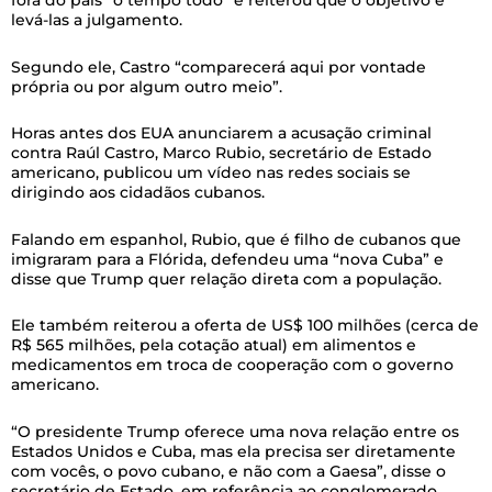
fora do país “o tempo todo” e reiterou que o objetivo é
levá-las a julgamento.
Segundo ele, Castro “comparecerá aqui por vontade
própria ou por algum outro meio”.
Horas antes dos EUA anunciarem a acusação criminal
contra Raúl Castro, Marco Rubio, secretário de Estado
americano, publicou um vídeo nas redes sociais se
dirigindo aos cidadãos cubanos.
Falando em espanhol, Rubio, que é filho de cubanos que
imigraram para a Flórida, defendeu uma “nova Cuba” e
disse que Trump quer relação direta com a população.
Ele também reiterou a oferta de US$ 100 milhões (cerca de
R$ 565 milhões, pela cotação atual) em alimentos e
medicamentos em troca de cooperação com o governo
americano.
“O presidente Trump oferece uma nova relação entre os
Estados Unidos e Cuba, mas ela precisa ser diretamente
com vocês, o povo cubano, e não com a Gaesa”, disse o
secretário de Estado, em referência ao conglomerado