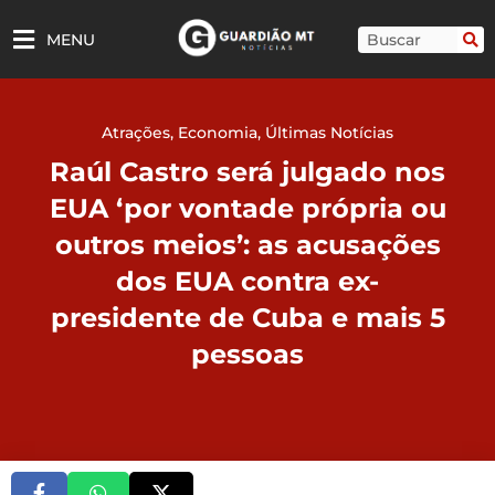
Ir
para
Pesquisar
MENU
o
conteúdo
Atrações
,
Economia
,
Últimas Notícias
Raúl Castro será julgado nos
EUA ‘por vontade própria ou
outros meios’: as acusações
dos EUA contra ex-
presidente de Cuba e mais 5
pessoas