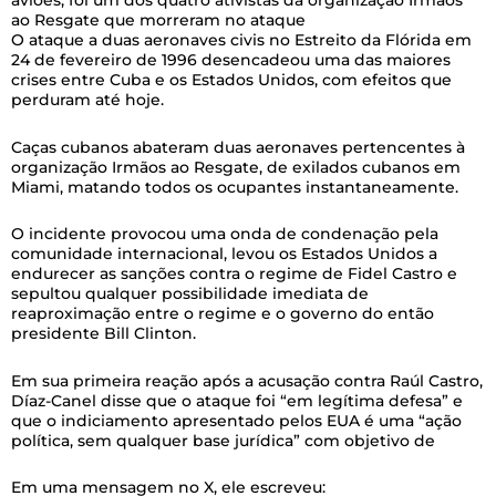
aviões, foi um dos quatro ativistas da organização Irmãos
ao Resgate que morreram no ataque
O ataque a duas aeronaves civis no Estreito da Flórida em
24 de fevereiro de 1996 desencadeou uma das maiores
crises entre Cuba e os Estados Unidos, com efeitos que
perduram até hoje.
Caças cubanos abateram duas aeronaves pertencentes à
organização Irmãos ao Resgate, de exilados cubanos em
Miami, matando todos os ocupantes instantaneamente.
O incidente provocou uma onda de condenação pela
comunidade internacional, levou os Estados Unidos a
endurecer as sanções contra o regime de Fidel Castro e
sepultou qualquer possibilidade imediata de
reaproximação entre o regime e o governo do então
presidente Bill Clinton.
Em sua primeira reação após a acusação contra Raúl Castro,
Díaz-Canel disse que o ataque foi “em legítima defesa” e
que o indiciamento apresentado pelos EUA é uma “ação
política, sem qualquer base jurídica” com objetivo de
Em uma mensagem no X, ele escreveu: